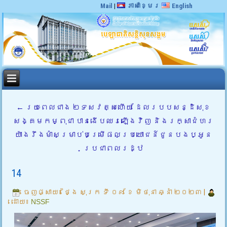
Mail
|
ភាសាខ្មែរ
English
←
រយៈពេលជាង ២ទសវត្សហើយ ដែលរបបសន្ដិសុខ
សង្គមកម្ពុជា បានងើបឈរឡើងវិញ និងរក្សាជំហរ
យ៉ាងរឹងមាំសម្រាប់បម្រើផលប្រយោជន៍ជូនបងប្អូន
ប្រជាពលរដ្ឋ
14
ចេញផ្សាយ៖
ថ្ងៃ សុក្រ ទី ០៩ ខែ មិថុនា ឆ្នាំ ២០២៣
|
ដោយ៖
NSSF