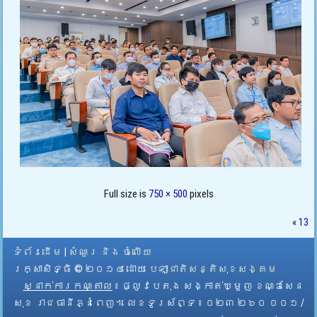
Full size is
750 × 500
pixels
«
13
ទំព័រដើម
|
សំណួរ និង ចំលើយ
រក្សាសិទ្ធិ © ២០១៤ ដោយ​
បេឡាជាតិសន្តិសុខសង្គម
ស្នាក់ការកណ្តាល
៖ ផ្លូវបេតុង សង្កាត់ឃ្មួញ ខណ្ឌសែន
សុខ រាជធានីភ្នំពេញ។ លេខទូរស័ព្ទ ៖ ០២៣ ២៦០ ០០១ /