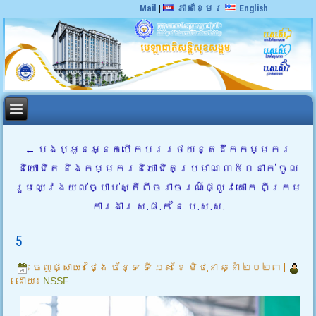
Mail
|
ភាសាខ្មែរ
English
←
បងប្អូនអ្នកបើកបររថយន្តដឹកកម្មករ
និយោជិត និងកម្មករនិយោជិតប្រមាណ ៣៥០នាក់ ចូល
រួមឈ្វេងយល់ច្បាប់ស្តីពីចរាចរណ៌ផ្លូវគោក ពីក្រុម
ការងារ ស.ផ.ក នៃ ប.ស.ស.
5
ចេញផ្សាយ៖
ថ្ងៃ ច័ន្ទ ទី ១៩ ខែ មិថុនា ឆ្នាំ ២០២៣
|
ដោយ៖
NSSF