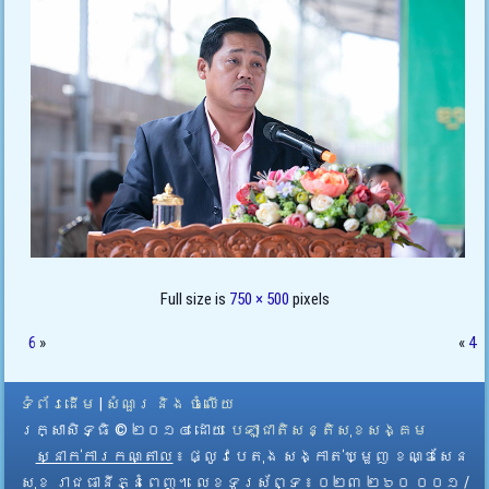
Full size is
750 × 500
pixels
6
»
«
4
ទំព័រដើម
|
សំណួរ និង ចំលើយ
រក្សាសិទ្ធិ © ២០១៤ ដោយ​
បេឡាជាតិសន្តិសុខសង្គម
ស្នាក់ការកណ្តាល
៖ ផ្លូវបេតុង សង្កាត់ឃ្មួញ ខណ្ឌសែន
សុខ រាជធានីភ្នំពេញ។ លេខទូរស័ព្ទ ៖ ០២៣ ២៦០ ០០១ /