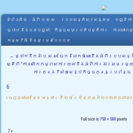
ទំព័រដើម
អំពី​ ប.ស.ស.
របបសន្តិសុខសង្គម
បញ្ជិកា
ច្បាប់ និងបទបញ្ជា
កិច្ចសហប្រតិបត្តិការ
ការបោះពុ
កម្មវិធី និងទម្រង់បែបបទ
←
ថ្នាក់ដឹកនាំ ប.ស.ស. ចែករំលែកចំណេះដឹងអំពីរបបសន្
ស្តីពី “ការលើកកម្ពស់ការយល់ដឹងអំពីការងារសមរម្យស
ការក្នុងវិស័យសេដ្ឋកិច្ចក្នុងប្រព័ន្ធ ន
6
ចេញផ្សាយ៖
ថ្ងៃ អង្គារ ទី ២០ ខែ មិថុនា ឆ្នាំ ២០២៣
|
ដោយ៖
Full size is
750 × 500
pixels
7
»