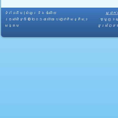
ទំព័រដើម
|
សំណួរ និង ចំលើយ
ស្នាក
រក្សាសិទ្ធិ © ២០១៤ ដោយ​
បេឡាជាតិសន្តិសុខ
ឃ្មួញ ខណ
សង្គម
ទូរស័ព្ទ