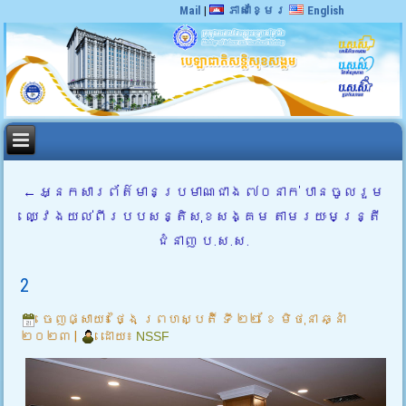
Mail
|
ភាសាខ្មែរ
English
←
អ្នកសារព័ត៌មានប្រមាណជាង ៧០នាក់ បានចូលរួម
ឈ្វេងយល់ពីរបបសន្តិសុខសង្គម តាមរយៈមន្រ្តី
ជំនាញ ប.ស.ស.
2
ចេញផ្សាយ៖
ថ្ងៃ ព្រហស្បតិ៍ ទី ២២ ខែ មិថុនា ឆ្នាំ
២០២៣
|
ដោយ៖
NSSF