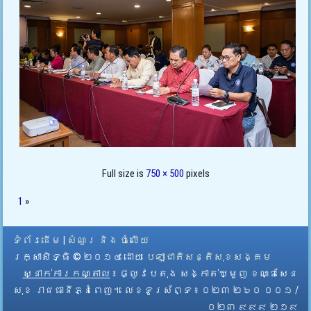
Full size is
750 × 500
pixels
1
»
ទំព័រដើម
|
សំណួរ និង ចំលើយ
រក្សាសិទ្ធិ © ២០១៤ ដោយ​
បេឡាជាតិសន្តិសុខសង្គម
ស្នាក់ការកណ្តាល
៖ ផ្លូវបេតុង សង្កាត់ឃ្មួញ ខណ្ឌសែន
សុខ រាជធានីភ្នំពេញ។ លេខទូរស័ព្ទ ៖ ០២៣ ២៦០ ០០១ /
០២៣ ៩៩៩ ២១៩