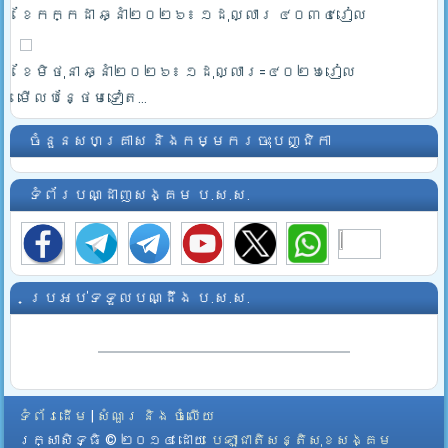
ខែកក្កដា ឆ្នាំ២០២៦៖ ១ដុល្លារ ៤០៣៤រៀល
ខែមិថុនា ឆ្នាំ២០២៦៖ ១ដុល្លារ=៤០២៦រៀល
មើលបន្ថែមទៀត...
ចំនួនសហគ្រាស និងកម្មករចុះបញ្ជិកា
ទំព័របណ្ដាញសង្គម ប.ស.ស.
ប្រអប់ទទួលបណ្ដឹង ប.ស.ស.
ទំព័រដើម
|
សំណួរ និង ចំលើយ
រក្សាសិទ្ធិ © ២០១៤ ដោយ​
បេឡាជាតិសន្តិសុខសង្គម