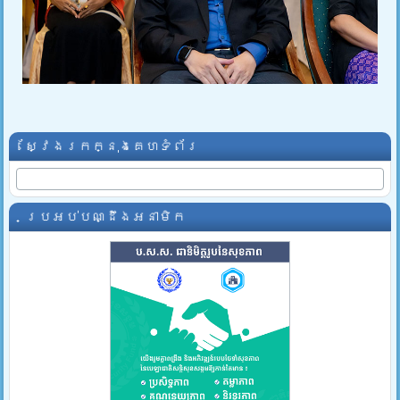
ស្វែងរកក្នុងគេហទំព័រ
ប្រអប់បណ្ដឹងអនាមិក