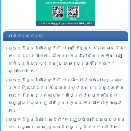
ព័ត៌មានសំខាន់ៗ
សេចក្ដីជូនដំណឹងស្ដីពី ការលើកថ្ងៃបង់ភាគទាន និង
ការផ្ដល់របាយការណ៍កម្មករនិយោជិតមកកាន់បេឡា
ជាតិសន្តិសុខសង្គម(ប.ស.ស.) សម្រាប់ខែកក្កដា
ឆ្នាំ២០២៦
សេចក្ដីជូនដំណឹងស្ដីពី ការផាកពិន័យចំពោះសហគ្រាស
ក្រុមហ៊ុន រោងចក្រ ដែលតម្រូវឱ្យបងប្អូនអតីត
ពលករខ្មែរត្រឡប់មកពីថៃត្រូវតែផ្ដល់អត្ត
សញ្ញាណប័ណ្ណសញ្ជាតិខ្មែរក្នុងការដាក់ពាក្យធ្វើ
ការ
សេចក្ដីជូនដំណឹង ស្ដីពី “ការរៀបចំធ្វើបច្ចុប្បន្ន
ភាពបណ្ណ ប.ស.ស. ជូនអតីតមន្ត្រីរាជការស៊ីវិល