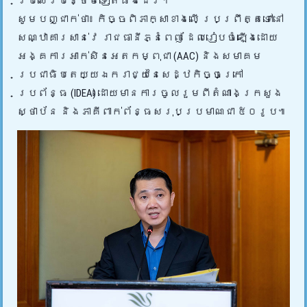
ប្រសើរបន្ថែមទៀតផងដែរ។
សូមបញ្ជាក់ថា៖ កិច្ចពិភាក្សាខាងលើ ប្រព្រឹត្តទៅនៅ
សណ្ឋាគារសាន់វេ រាជធានីភ្នំពេញ ដែលរៀបចំឡើងដោយ
អង្គការអាក់សិនអេតកម្ពុជា (AAC) និងសមាគម
ប្រជាធិបតេយ្យឯករាជ្យនៃសេដ្ឋកិច្ចក្រៅ
ប្រព័ន្ធ (IDEA) ដោយមានការចូលរួមពីតំណាងក្រសួង
ស្ថាប័ន និងភាគីពាក់ព័ន្ធសរុបប្រមាណជា ៥០រូប៕