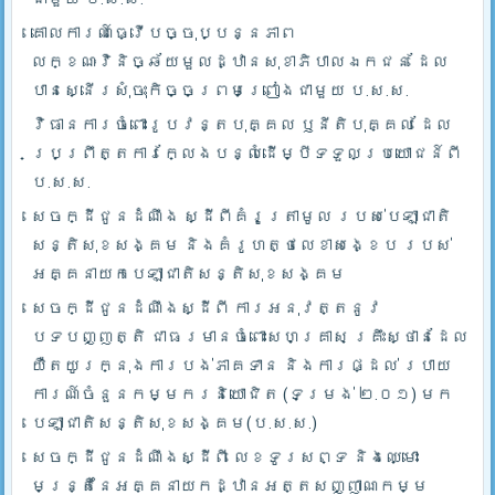
គោលការណ៍ធ្វើបច្ចុប្បន្នភាព
លក្ខណៈវិនិច្ឆ័យមួលដ្ឋានសុខាភិបាលឯកជន ដែល
បានស្នើរសុំចុះកិច្ចព្រមព្រៀងជាមួយ ប.ស.ស.
វិធានការចំពោះរូបវន្តបុគ្គល ឫនីតិបុគ្គល ដែល
ប្រព្រឹត្តការក្លែងបន្លំដើម្បីទទួលប្រយោជន៍ពី
ប.ស.ស.
សេចក្ដីជូនដំណឹង ស្ដីពីគំរូត្រាមូល របស់បេឡាជាតិ
សន្តិសុខសង្គម និងគំរូហត្ថលេខាសង្ខេប របស់
អគ្គនាយកបេឡាជាតិសន្តិសុខសង្គម
សេចក្ដីជូនដំណឹងស្ដីពី ការអនុវត្តនូវ
បទបញ្ញត្តិ ជាធរមានចំពោះសហគ្រាស គ្រឹះស្ថានដែល
យឺតយូរក្នុងការបង់ភាគទាន និងការផ្ដល់ របាយ
ការណ៍ចំនួនកម្មករនិយោជិត (ទម្រង់ ២.០១) មក
បេឡាជាតិសន្តិសុខសង្គម(ប.ស.ស.)
សេចក្ដីជូនដំណឹងស្ដីពី លេខទូរសព្ទ និងឈ្មោះ
មន្រ្តីនៃអគ្គនាយកដ្ឋានអត្តសញ្ញាណកម្ម