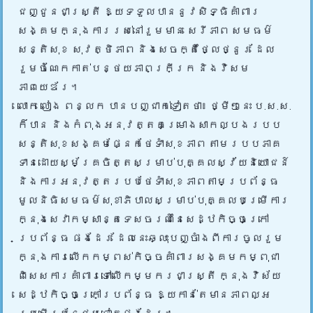
ជញ្ជូនជាស្ត្រី ឱ្យទទួលបាននូវសិទ្ធិគាំពារ
សង្គមក្នុងការរស់នៅរួមមាន សេរីភាព សមធម៌
សន្តិសុខ សុវត្ថិភាព និងសេចក្តីថ្លៃថ្នូរ ដែល
រួមចំណែកកាត់បន្ថយភាពក្រីក្រ និងវិសម
ភាពយេឌ័រ។
លោក លៀង ពន្លក បានបញ្ជាក់ទៀតថា៖ ថ្មីៗនេះ ប.ស.ស.
ក៏បាន និងកំពុងអនុវត្តគម្រោងសាកល្បងរបប
សន្តិសុខសង្គមផ្នែកថែទាំសុខភាព តាមរបបភាគ
ទានដោយស្ម័គ្រចិត្តសម្រាប់បុគ្គលស្វ័យនិយោជន៍
និងការអនុវត្តរបបថែទាំសុខភាពតាមប្រព័ន្ធ
មូលនិធិសមធម៌សុខាភិបាលសម្រាប់បុគ្គលបម្រើការ
ក្នុងសេវាកម្សាន្តទេសចរណ៍នៃសេដ្ឋកិច្ចក្រៅ
ប្រព័ន្ធ ផងដែរ ដែលនេះឆ្លុះបញ្ចាំងពីការចូលរួម
ក្នុងការលើកកម្ពស់កិច្ចគាំពារសង្គមកម្ពុជា
ពិសេសការគាំពារទៅលើកម្មករជាស្ត្រី ក្នុងវិស័យ
សេដ្ឋកិច្ចក្រៅប្រព័ន្ធ ឱ្យកាន់តែមានភាពល្អ