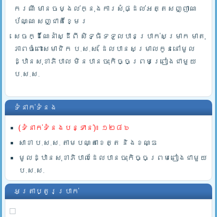
ករណី មានចម្ងល់ក្នុងការសុំផ្ដល់អត្តសញ្ញាណ
ប័ណ្ណ សញ្ជាតិខ្មែរ
សេចក្ដីណែនាំស្ដីពី សិទ្ធិទទួលបានប្រាក់សម្រាក មាតុ
ភាពចំពោះសមាជិក ប.ស.ស. ដែលបានសម្រាលកូននៅមូល
ដ្ឋានសុខាភិបាល មិនបានចុះកិច្ចព្រមព្រៀងជាមួយ
ប.ស.ស.
ទំនាក់ទំនង
(ទំនាក់ទំនងបន្ទាន់)៖ ១២៨៦
សាខា ប.ស.ស. តាមបណ្តាខេត្ត និងខណ្ឌ
មូលដ្ឋានសុខាភិបាលដែលបានចុះកិច្ចព្រមពៀងជាមួយ
ប.ស.ស.
អត្រាប្តូរប្រាក់