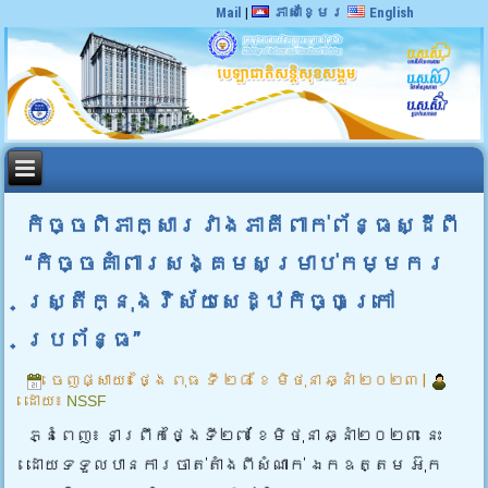
Mail
|
ភាសាខ្មែរ
English
កិច្ចពិភាក្សារវាងភាគីពាក់ព័ន្ធស្ដីពី
“កិច្ចគាំពារសង្គមសម្រាប់កម្មករ
ស្ត្រីក្នុងវិស័យសេដ្ឋកិច្ចក្រៅ
ប្រព័ន្ធ”
ចេញផ្សាយ៖
ថ្ងៃ ពុធ ទី ២៨ ខែ មិថុនា ឆ្នាំ ២០២៣
|
ដោយ៖
NSSF
ភ្នំពេញ៖ នាព្រឹកថ្ងៃទី២៧ ខែមិថុនា ឆ្នាំ២០២៣ នេះ
ដោយទទួលបានការចាត់តាំងពីសំណាក់ ឯកឧត្តម អ៊ុក