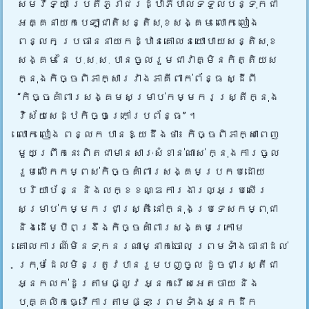
សមវិទ្យា ប្រតិភូរាជរដ្ឋាភិបាលទទួលបន្ទុកជា
អគ្គនាយកបេឡាជាតិសន្តិសុខសង្គម លោក លៀង
ពន្លក ប្រធាននាយកដ្ឋានគោលនយោបាយសន្តិសុខ
សង្គម នៃ ប.ស.ស. បានចូលរួមជាវាគ្មិនកិត្តិយស
ក្នុងកិច្ច
ពិភាក្សារវាងភាគីពាក់ព័ន្ធ ស្ដីពី
“កិច្ចគាំពារសង្គមសម្រាប់កម្មករស្ត្រីក្នុង
វិស័យសេដ្ឋកិច្ចក្រៅប្រព័ន្ធ” ។
លោក លៀង ពន្លក បានឱ្យដឹងថា៖ កិច្ចពិភាក្សាពេញ
មួយព្រឹកនេះ ពិតជាមានសារៈសំខាន់ណាស់ ក្នុងការចូល
រួមលើកកម្ពស់កិច្ចគាំពារសង្គមប្រកបដោយ
បរិយាប័ន្ន និងលក្ខខណ្ឌការងារល្អប្រសើរ
សម្រាប់កម្មករជាស្ត្រី នៅក្នុងប្រទេសកម្ពុជា
និងដើម្បីពង្រឹងកិច្ចគាំពារសង្គមក្រោម
គោលការណ៍មិនទុកនរណាម្នាក់ចោល ព្រមទាំងធានាដល់
ក្រុមដែលមិនត្រូវបានរួមបញ្ចូល ដូចជាស្ត្រីជា
អ្នកលក់ដូរតាមផ្លូវ អ្នករើសអេតចាយ និង
បុគ្គលិកធ្វើការតាមផ្ទះ ព្រមទាំងអ្នកដឹក