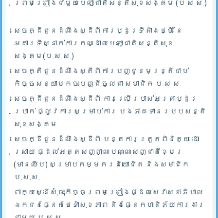
ព្រមព្រៀងជាមួយបេឡាជាតិសន្តិសុខសង្គម (ប.ស.ស.)
សេចក្ដីជូនដំណឹងស្ដីពីការប្ដូរទីតាំងថ្មី នៃ
អគារទីស្នាក់ការកណ្ដាលបេឡាជាតិសន្តិសុខ
សង្គម(ប.ស.ស.)
សេចក្តីជូនដំណឹងស្តីពីការបញ្ជូនមន្រ្តីជាប់
កិច្ចសន្យាមកចុះបញ្ជីចូលជា សមាជិក ប.ស.ស.
សេចក្ដីជូនដំណឹងស្ដីពី ការប្រើប្រាស់អត្រាប្ដូរ
ប្រាក់ ផ្លូវការសម្រាប់ការ បង់ភាគទានរបបសន្តិ
សុខសង្គម
សេចក្ដីជូនដំណឹងស្ដីពី បន្តការត្រួតពិនិត្យ ដោះ
ស្រាយ ផ្ដល់អត្តសញ្ញាណបណ្ណសញ្ជាតិខ្មែរ
(មានឈីប) សម្រាប់កម្មករនិយោជិត និងសមាជិក
ប.ស.ស.
ពាក្យស្នើសុំចុះកិច្ចព្រមព្រៀងផ្ដល់សេវាសុខាភិបាល
ឯកជនផ្នែកថែទាំសុខភាព និងផ្នែកហានិភ័យការងារ
ជាមួយ ប.ស.ស.