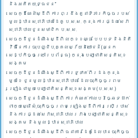
និងអតីតយុទ្ធជន”
សេចក្ដីណែនាំស្ដីពី ការពង្រឹងតួនាទីភារកិច្ចរបស់
មូលដ្ឋានសុខាភិបាលដៃគូ ប.­ស.ស. ក្នុងការផ្ដល់សេវា
សុខាភិបាលជូនសមាជិក ប.ស.ស.
សេចក្ដីជូនដំណឹងស្ដីពី លក្ខខណ្ឌ បែបបទ និងនិតី
វិធីនៃការចុះបញ្ជីបុគ្គលស្វ័យនិយោជន៍(អ្នក
សេដ្ឋកិច្ចក្រៅប្រព័ន្ធ) ក្នុងបេឡាជាតិសន្តិសុខ
សង្គម
សេចក្ដីជូនដំណឹងស្ដីពី ការទូទាត់ពីរដងក្នុង
មួយខែ ជូនមូលដ្ឋានសុខាភិបាល ដែលចុះកិច្ចព្រម
ព្រៀងជាមួយបេឡាជាតិសន្តិសុខសង្គម(ប.ស.ស.)
សេចក្ដីជូនដំណឹងស្ដីពី ការកំណត់កាលបរិច្ឆេទដាក់
ពាក្យស្នើសុំចុះកិច្ចព្រមព្រៀងស្ដីពីការប្រើប្រាស់
និងការផ្ដល់សេវាសុខាភិបាលរវាងបេឡាជាតិសន្តិសុខ
សង្គម និងមូលដ្ឋានសុខាភិបាល
សេចក្ដីជូនដំណឹងស្ដីពី ធនាគារដៃគូដែលបានចុះកិច្ច