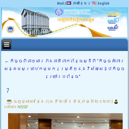
Mail
|
ភាសាខ្មែរ
English
←
កិច្ចពិភាក្សារវាងភាគីពាក់ព័ន្ធស្ដីពី “កិច្ចគាំពារ
សង្គមសម្រាប់កម្មករស្ត្រីក្នុងវិស័យសេដ្ឋកិច្ច
ក្រៅប្រព័ន្ធ”
7
ចេញផ្សាយ៖
ថ្ងៃ ពុធ ទី ២៨ ខែ មិថុនា ឆ្នាំ ២០២៣
|
ដោយ៖
NSSF