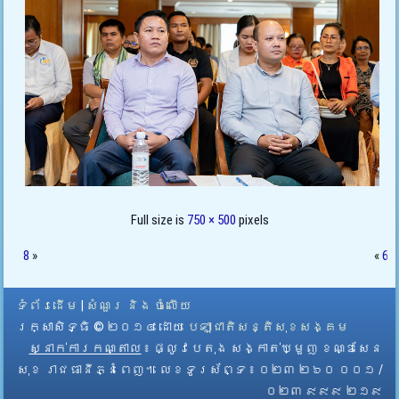
Full size is
750 × 500
pixels
8
»
«
6
ទំព័រដើម
|
សំណួរ និង ចំលើយ
រក្សាសិទ្ធិ © ២០១៤ ដោយ​
បេឡាជាតិសន្តិសុខសង្គម
ស្នាក់ការកណ្តាល
៖ ផ្លូវបេតុង សង្កាត់ឃ្មួញ ខណ្ឌសែន
សុខ រាជធានីភ្នំពេញ។ លេខទូរស័ព្ទ ៖ ០២៣ ២៦០ ០០១ /
០២៣ ៩៩៩ ២១៩