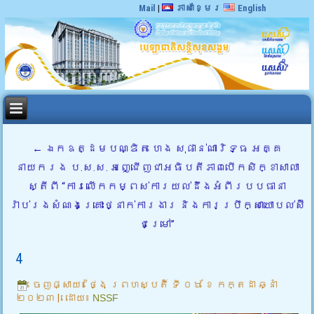
Mail
|
ភាសាខ្មែរ
English
←
ឯកឧត្ដមបណ្ឌិត ហេង សុផាន់ណារិទ្ធ អគ្គ
នាយករង ប.ស.ស. អញ្ជើញជាអធិបតីភាពបើកសិក្ខាសាលា
ស្តីពី “ការលើកកម្ពស់ការយល់ដឹងអំពីរបបធានា
រ៉ាប់រងសំណងគ្រោះថ្នាក់ការងារ និងការប្រឹក្សាយោបល់ស៊ី
ជម្រៅ”
4
ចេញផ្សាយ៖
ថ្ងៃ ព្រហស្បតិ៍ ទី ០៦ ខែ កក្តដា ឆ្នាំ
២០២៣
|
ដោយ៖
NSSF