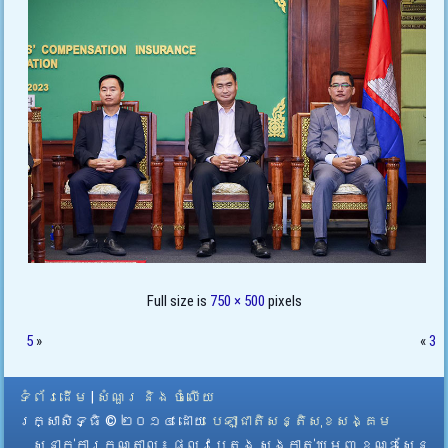
Full size is
750 × 500
pixels
5
»
«
3
ទំព័រដើម
|
សំណួរ និង ចំលើយ
រក្សាសិទ្ធិ © ២០១៤ ដោយ​
បេឡាជាតិសន្តិសុខសង្គម
ស្នាក់ការកណ្តាល
៖ ផ្លូវបេតុង សង្កាត់ឃ្មួញ ខណ្ឌសែន