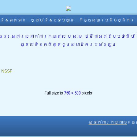
ា និងភាគទាន
ច្បាប់ និងបទបញ្ជា
កិច្ចសហប្រតិបត្តិការ
ន៖ អគារស្នាក់ការកណ្តាល ប.ស.ស. ថ្មីជាអគារបែបទំនើប 
ផ្តល់ទំនុកចិត្តជូនសមាជិករបស់ខ្លួន
៖
NSSF
Full size is
750 × 500
pixels
ស្នាក់ការកណ្តាល
៖ ផ