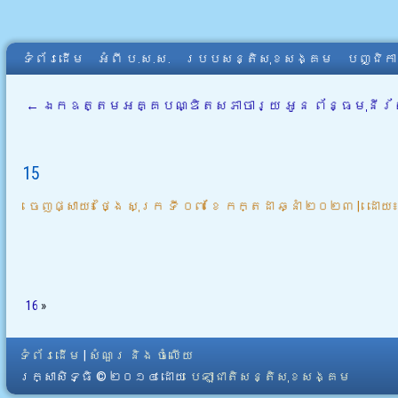
ទំព័រដើម
អំពី​ ប.ស.ស.
របបសន្តិសុខសង្គម
បញ្ជិក
←
ឯកឧត្តមអគ្គបណ្ឌិតសភាចារ្យ អូន ព័ន្ធមុនីរ័ត្
15
ចេញផ្សាយ៖
ថ្ងៃ សុក្រ ទី ០៧ ខែ កក្តដា ឆ្នាំ ២០២៣
|
ដោយ
16
»
ទំព័រដើម
|
សំណួរ និង ចំលើយ
រក្សាសិទ្ធិ © ២០១៤ ដោយ​
បេឡាជាតិសន្តិសុខសង្គម