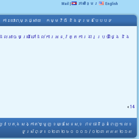
Mail
|
ភាសាខ្មែរ
English
ការបោះពុម្ភផ្សាយ
កម្មវិធី និងទម្រង់បែបបទ
ដែលអាចបម្រើទៅដល់ការអនុវត្តការងារប្រចាំថ្ងៃ និង
«
14
្លូវបេតុង សង្កាត់ឃ្មួញ ខណ្ឌសែនសុខ រាជធានីភ្នំពេញ។ លេខ
ទូរស័ព្ទ ៖ ០២៣ ២៦០ ០០១ / ០២៣ ៩៩៩ ២១៩