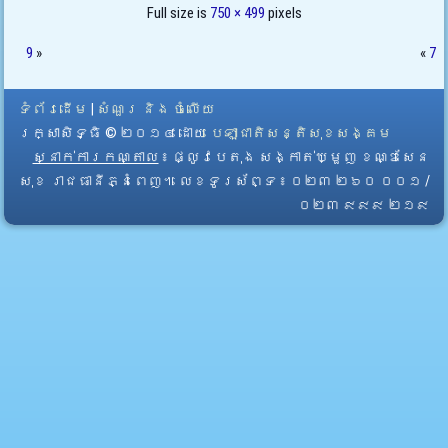
Full size is
750 × 499
pixels
9
»
«
7
ទំព័រដើម
|
សំណួរ និង ចំលើយ
រក្សាសិទ្ធិ © ២០១៤ ដោយ​
បេឡាជាតិសន្តិសុខសង្គម
ស្នាក់ការកណ្តាល
៖ ផ្លូវបេតុង សង្កាត់ឃ្មួញ ខណ្ឌសែន
សុខ រាជធានីភ្នំពេញ។ លេខទូរស័ព្ទ ៖ ០២៣ ២៦០ ០០១ /
០២៣ ៩៩៩ ២១៩