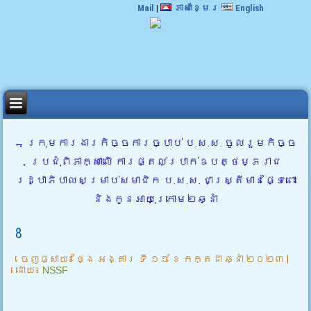
Mail
|
ភាសាខ្មែរ
English
←
ក្រុមការងារកិច្ចការច្បាប់ ប.ស.ស. ចូលរួមកិច្ច
ប្រជុំពិភាក្សាលើ ការផ្តល់ប្រាក់ឧបត្ថម្ភរាជ
រដ្ឋាភិបាលសម្រាប់សមាជិក ប.ស.ស. ជាស្រ្តីមានផ្ទៃពោះ
និងកូនអាយុក្រោម២ឆ្នាំ
8
ចេញផ្សាយ៖
ថ្ងៃ អង្គារ ទី ១១ ខែ កក្តដា ឆ្នាំ ២០២៣
|
ដោយ៖
NSSF