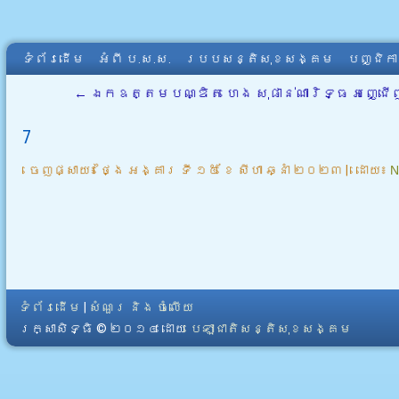
ទំព័រដើម
អំពី​ ប.ស.ស.
របបសន្តិសុខសង្គម
បញ្ជិក
←
ឯកឧត្តមបណ្ឌិត ហេង សុផាន់ណារិទ្ធ អញ្ជើញផ្
7
ចេញផ្សាយ៖
ថ្ងៃ អង្គារ ទី ១៥ ខែ សីហា ឆ្នាំ ២០២៣
|
ដោយ៖
N
ទំព័រដើម
|
សំណួរ និង ចំលើយ
រក្សាសិទ្ធិ © ២០១៤ ដោយ​
បេឡាជាតិសន្តិសុខសង្គម