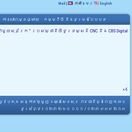
Mail
|
ភាសាខ្មែរ
English
ការបោះពុម្ភផ្សាយ
កម្មវិធី និងទម្រង់បែបបទ
សុភ័ក្រ ” របស់ស្ថានីយ៍ទូរទស្សន៍ CNC និង CBS Digital
«
6
្លូវបេតុង សង្កាត់ឃ្មួញ ខណ្ឌសែនសុខ រាជធានីភ្នំពេញ។ លេខ
ទូរស័ព្ទ ៖ ០២៣ ២៦០ ០០១ / ០២៣ ៩៩៩ ២១៩