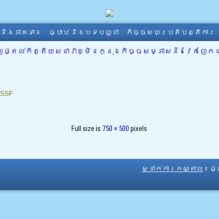
ា និងភាគទាន
ច្បាប់ និងបទបញ្ជា
កិច្ចសហប្រតិបត្តិការ
តល់កិត្តិយសជាវាគ្មិនក្នុងកិច្ចសម្ភាសន៍ « វែកញែកជាមួយ
SSF
Full size is
750 × 500
pixels
ស្នាក់ការកណ្តាល
៖ ផ