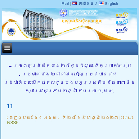
Mail
|
ភាសាខ្មែរ
English
←
រយៈពេលត្រឹមតែជាង ២០ថ្ងៃប៉ុណ្ណោះ ទឹកប្រាក់សរុប
ប្រមាណជាង ២ពាន់លានរៀល ត្រូវបានរាជ
រដ្ឋាភិបាលបើកផ្តល់ជូនបងប្អូនស្រ្តីមានផ្ទៃពោះ និង
កុមារអាយុក្រោម ២ឆ្នាំ តាមរយៈ ប.ស.ស.
11
ចេញផ្សាយ៖
ថ្ងៃ អង្គារ ទី ២២ ខែ សីហា ឆ្នាំ ២០២៣
|
ដោយ៖
NSSF