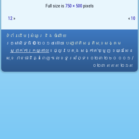
Full size is
750 × 500
pixels
12
»
«
10
ទំព័រដើម
|
សំណួរ និង ចំលើយ
រក្សាសិទ្ធិ © ២០១៤ ដោយ​
បេឡាជាតិសន្តិសុខសង្គម
ស្នាក់ការកណ្តាល
៖ ផ្លូវបេតុង សង្កាត់ឃ្មួញ ខណ្ឌសែន
សុខ រាជធានីភ្នំពេញ។ លេខទូរស័ព្ទ ៖ ០២៣ ២៦០ ០០១ /
០២៣ ៩៩៩ ២១៩