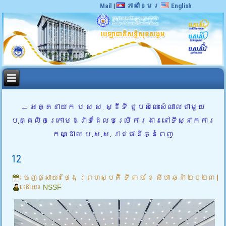
Mail
|
ភាសាខ្មែរ
English
←
អគ្គនាយក ប.ស.ស. ស្ដីទី ជួបសំណេះសំណាលជាមួយ
បុគ្គលិកក្រោមឱវាទដែលបម្រើការងារនៅទីស្នាក់ការ
កណ្ដាល ប.ស.ស. រាជធានីភ្នំពេញ
12
ចេញផ្សាយ៖
ថ្ងៃ ព្រហស្បតិ៍ ទី ៣១ ខែ សីហា ឆ្នាំ ២០២៣
|
ដោយ៖
NSSF