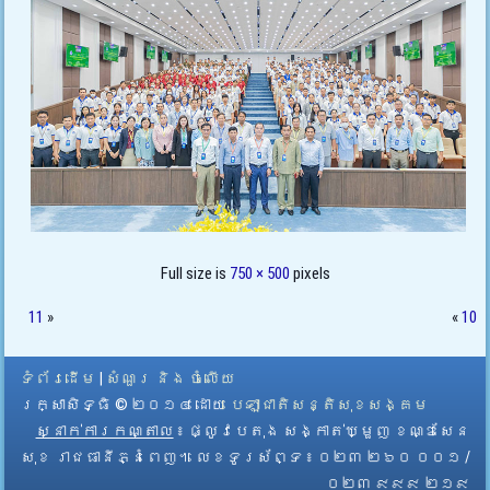
Full size is
750 × 500
pixels
11
»
«
10
ទំព័រដើម
|
សំណួរ និង ចំលើយ
រក្សាសិទ្ធិ © ២០១៤ ដោយ​
បេឡាជាតិសន្តិសុខសង្គម
ស្នាក់ការកណ្តាល
៖ ផ្លូវបេតុង សង្កាត់ឃ្មួញ ខណ្ឌសែន
សុខ រាជធានីភ្នំពេញ។ លេខទូរស័ព្ទ ៖ ០២៣ ២៦០ ០០១ /
០២៣ ៩៩៩ ២១៩