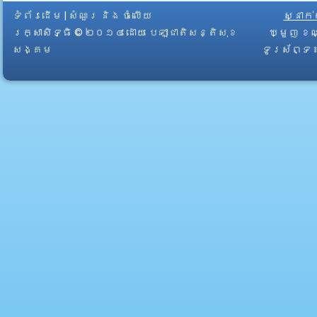
ទំព័រដើម
|
សំណួរ និង ចំលើយ
ស្នាក
រក្សាសិទ្ធិ © ២០១៤ ដោយ​
បេឡាជាតិសន្តិសុខ
ឃ្មួញ ខណ
សង្គម
ទូរស័ព្ទ