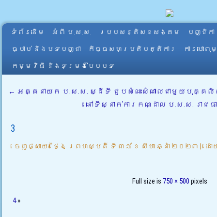
ទំព័រដើម
អំពី​ ប.ស.ស.
របបសន្តិសុខសង្គម
បញ្ជិកា
ច្បាប់ និងបទបញ្ជា
កិច្ចសហប្រតិបត្តិការ
ការបោះពុ
កម្មវិធី និងទម្រង់បែបបទ
←
អគ្គនាយក ប.ស.ស. ស្ដីទី ជួបសំណេះសំណាលជាមួយបុគ្គ
នៅទីស្នាក់ការកណ្ដាល ប.ស.ស. រាជធា
3
ចេញផ្សាយ៖
ថ្ងៃ ព្រហស្បតិ៍ ទី ៣១ ខែ សីហា ឆ្នាំ ២០២៣
|
ដោ
Full size is
750 × 500
pixels
4
»