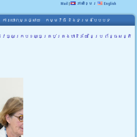
Mail
|
ភាសាខ្មែរ
English
ការបោះពុម្ភផ្សាយ
កម្មវិធី និងទម្រង់បែបបទ
រអភិវឌ្ឍក្របខណ្ឌគ្រប់គ្រងហានិភ័យ នៃប្រ ព័ន្ធសន្តិ