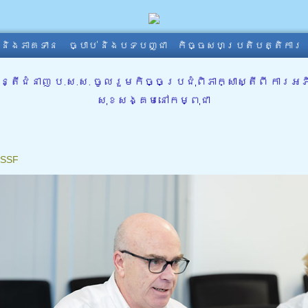
ា និងភាគទាន
ច្បាប់ និងបទបញ្ជា
កិច្ចសហប្រតិបត្តិការ
្រីជំនាញ ប.ស.ស. ចូលរួមកិច្ចប្រជុំពិភាក្សាស្តីពី កា
សុខសង្គមនៅកម្ពុជា
SSF