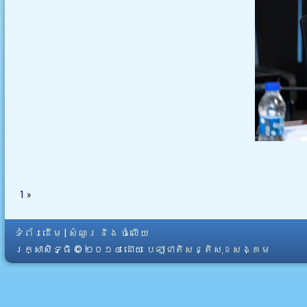
1
»
ទំព័រដើម
|
សំណួរ និង ចំលើយ
រក្សាសិទ្ធិ © ២០១៤ ដោយ​
បេឡាជាតិសន្តិសុខសង្គម