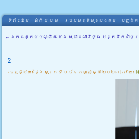
ទំព័រដើម
អំពី​ ប.ស.ស.
របបសន្តិសុខសង្គម
បញ្ជិក
←
ឯកឧត្តមបណ្ឌិត ហេង សុផាន់ណារិទ្ធ បន្តដឹកនាំមន្ត
2
ចេញផ្សាយ៖
ថ្ងៃ សុក្រ ទី ០១ ខែ កញ្ញា ឆ្នាំ ២០២៣
|
ដោយ៖
N