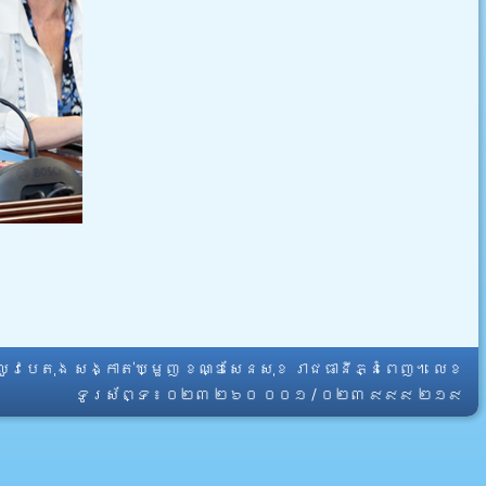
្លូវបេតុង សង្កាត់ឃ្មួញ ខណ្ឌសែនសុខ រាជធានីភ្នំពេញ។ លេខ
ទូរស័ព្ទ ៖ ០២៣ ២៦០ ០០១ / ០២៣ ៩៩៩ ២១៩