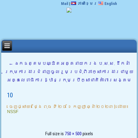
Mail
|
ភាសាខ្មែរ
English
←
ឯកឧត្តមបណ្ឌិតអគ្គនាយករង ប.ស.ស. ដឹកនាំ
ក្រុមការងារជំនាញចូលរួមប្រជុំពិភាក្សាការងារជាមួយ
អគ្គលេខាធិការដ្ឋានក្រុមប្រឹក្សាជាតិគាំពារសង្គម
10
ចេញផ្សាយ៖
ថ្ងៃ ពុធ ទី ២០ ខែ កញ្ញា ឆ្នាំ ២០២៣
|
ដោយ៖
NSSF
Full size is
750 × 500
pixels