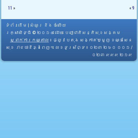
11
»
«
9
ទំព័រដើម
|
សំណួរ និង ចំលើយ
រក្សាសិទ្ធិ © ២០១៤ ដោយ​
បេឡាជាតិសន្តិសុខសង្គម
ស្នាក់ការកណ្តាល
៖ ផ្លូវបេតុង សង្កាត់ឃ្មួញ ខណ្ឌសែន
សុខ រាជធានីភ្នំពេញ។ លេខទូរស័ព្ទ ៖ ០២៣ ២៦០ ០០១ /
០២៣ ៩៩៩ ២១៩