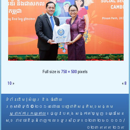
Full size is
750 × 500
pixels
10
»
«
8
ទំព័រដើម
|
សំណួរ និង ចំលើយ
រក្សាសិទ្ធិ © ២០១៤ ដោយ​
បេឡាជាតិសន្តិសុខសង្គម
ស្នាក់ការកណ្តាល
៖ ផ្លូវបេតុង សង្កាត់ឃ្មួញ ខណ្ឌសែន
សុខ រាជធានីភ្នំពេញ។ លេខទូរស័ព្ទ ៖ ០២៣ ២៦០ ០០១ /
០២៣ ៩៩៩ ២១៩