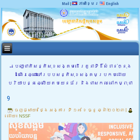
Mail
|
ភាសាខ្មែរ
English
←
បេឡាជាតិសន្តិសុខសង្គមដើរតួនាទីដ៏សំខាន់ក្នុង
ដំណើរឆ្ពោះទៅរបបសន្តិសុខសង្គមប្រកបដោយ
បរិយាបន្ន ឆ្លើយតបយេនឌ័រ និងជាសកល នៅកម្ពុជា
9
ចេញផ្សាយ៖
ថ្ងៃ អង្គារ ទី ១៩ ខែ ធ្នូ ឆ្នាំ ២០២៣
|
ដោយ៖
NSSF