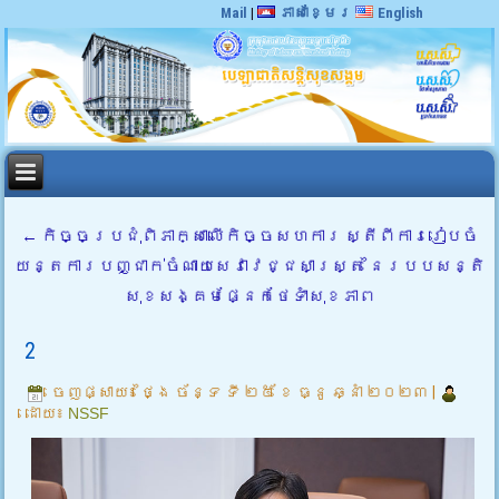
Mail
|
ភាសាខ្មែរ
English
←
កិច្ចប្រជុំពិភាក្សាលើកិច្ចសហការ ស្តីពីការរៀបចំ
យន្តការបញ្ជាក់ចំណាយសេវាវេជ្ជសាស្ត្រ នៃរបបសន្តិ
សុខសង្គមផ្នែកថែទាំសុខភាព
2
ចេញផ្សាយ៖
ថ្ងៃ ច័ន្ទ ទី ២៥ ខែ ធ្នូ ឆ្នាំ ២០២៣
|
ដោយ៖
NSSF