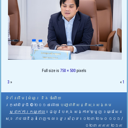
Full size is
750 × 500
pixels
3
»
«
1
ទំព័រដើម
|
សំណួរ និង ចំលើយ
រក្សាសិទ្ធិ © ២០១៤ ដោយ​
បេឡាជាតិសន្តិសុខសង្គម
ស្នាក់ការកណ្តាល
៖ ផ្លូវបេតុង សង្កាត់ឃ្មួញ ខណ្ឌសែន
សុខ រាជធានីភ្នំពេញ។ លេខទូរស័ព្ទ ៖ ០២៣ ២៦០ ០០១ /
០២៣ ៩៩៩ ២១៩