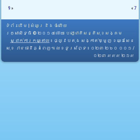
9
»
«
7
ទំព័រដើម
|
សំណួរ និង ចំលើយ
រក្សាសិទ្ធិ © ២០១៤ ដោយ​
បេឡាជាតិសន្តិសុខសង្គម
ស្នាក់ការកណ្តាល
៖ ផ្លូវបេតុង សង្កាត់ឃ្មួញ ខណ្ឌសែន
សុខ រាជធានីភ្នំពេញ។ លេខទូរស័ព្ទ ៖ ០២៣ ២៦០ ០០១ /
០២៣ ៩៩៩ ២១៩