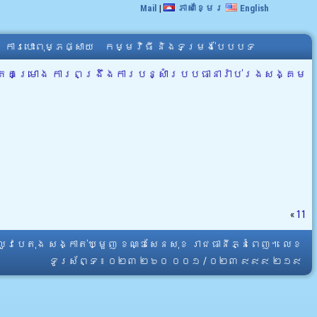
Mail
|
ភាសាខ្មែរ
English
ការបោះពុម្ភផ្សាយ
កម្មវិធី និងទម្រង់បែបបទ
ុវត្តគម្រោង ការពង្រឹងការបន្សំារបបធានារ៉ាប់រងសង្គម
«
11
្លូវបេតុង សង្កាត់ឃ្មួញ ខណ្ឌសែនសុខ រាជធានីភ្នំពេញ។ លេខ
ទូរស័ព្ទ ៖ ០២៣ ២៦០ ០០១ / ០២៣ ៩៩៩ ២១៩