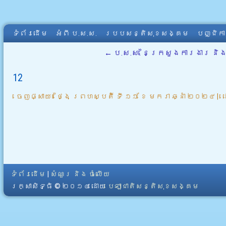
ទំព័រដើម
អំពី​ ប.ស.ស.
របបសន្តិសុខសង្គម
បញ្ជិក
←
ប.ស.ស. នៃក្រសួងការងារ និង
12
ចេញផ្សាយ៖
ថ្ងៃ ព្រហស្បតិ៍ ទី ១១ ខែ មករា ឆ្នាំ ២០២៤
|
ទំព័រដើម
|
សំណួរ និង ចំលើយ
រក្សាសិទ្ធិ © ២០១៤ ដោយ​
បេឡាជាតិសន្តិសុខសង្គម