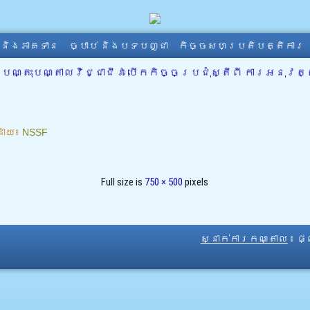
ា និងភាគទាន
ច្បាប់ និងបទបញ្ជា
កិច្ចសហប្រតិបត្តិការ
បណ្តុះបណ្តាលវិជ្ជាជីវៈ បើកកិច្ចប្រជុំស្តីពី ការអន
ដោយ៖
NSSF
Full size is
750 × 500
pixels
ស្នាក់ការកណ្តាល
៖ ផ