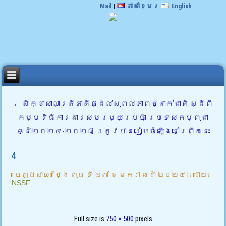
Mail
|
ភាសាខ្មែរ
English
←
សិក្ខាសាលាត្រីភាគីផ្ដល់សុពលភាពថ្នាក់ជាតិ ស្ដីពី
កម្មវិធីការងារសមរម្យប្រចាំ ប្រទេសកម្ពុជា
ឆ្នាំ២០២៤-២០២៨ ត្រូវបានរៀបចំឡើងនៅព្រឹកនេះ
4
ចេញផ្សាយ៖
ថ្ងៃ ពុធ ទី ១៧ ខែ មករា ឆ្នាំ ២០២៤
|
ដោយ៖
NSSF
Full size is
750 × 500
pixels