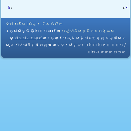
5
»
«
3
ទំព័រដើម
|
សំណួរ និង ចំលើយ
រក្សាសិទ្ធិ © ២០១៤ ដោយ​
បេឡាជាតិសន្តិសុខសង្គម
ស្នាក់ការកណ្តាល
៖ ផ្លូវបេតុង សង្កាត់ឃ្មួញ ខណ្ឌសែន
សុខ រាជធានីភ្នំពេញ។ លេខទូរស័ព្ទ ៖ ០២៣ ២៦០ ០០១ /
០២៣ ៩៩៩ ២១៩