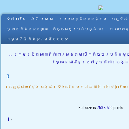
ទំព័រដើម
អំពី​ ប.ស.ស.
របបសន្តិសុខសង្គម
បញ្ជិកា
ច្បាប់ និងបទបញ្ជា
កិច្ចសហប្រតិបត្តិការ
ការបោះពុ
កម្មវិធី និងទម្រង់បែបបទ
←
ក្រុមប្រឹក្សាជាតិគាំពារសង្គម បើកកិច្ចប្រជុំជាមួ
វឌ្ឍនភាពនៃប្រព័ន្ធគាំពារសង្គ
3
ចេញផ្សាយ៖
ថ្ងៃ អង្គារ ទី ២៣ ខែ មករា ឆ្នាំ ២០២៤
|
ដោយ៖
Full size is
750 × 500
pixels
1
»