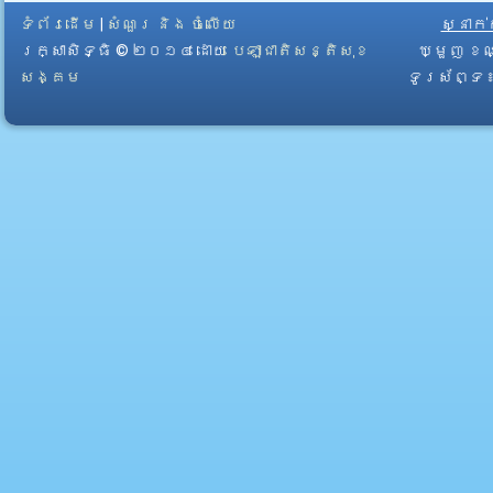
ទំព័រដើម
|
សំណួរ និង ចំលើយ
ស្នាក
រក្សាសិទ្ធិ © ២០១៤ ដោយ​
បេឡាជាតិសន្តិសុខ
ឃ្មួញ ខណ
សង្គម
ទូរស័ព្ទ