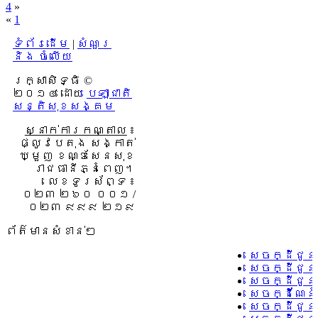
4
»
«
1
ទំព័រដើម
|
សំណួរ
និង ចំលើយ
រក្សាសិទ្ធិ ©
២០១៤ ដោយ​
បេឡាជាតិ
សន្តិសុខសង្គម
ស្នាក់ការកណ្តាល
៖
ផ្លូវបេតុង សង្កាត់
ឃ្មួញ ខណ្ឌសែនសុខ
រាជធានីភ្នំពេញ។
លេខទូរស័ព្ទ ៖
០២៣ ២៦០ ០០១ /
០២៣ ៩៩៩ ២១៩
ព័ត៌មានសំខាន់ៗ
សេចក្ដីជូន
សេចក្ដីជូន
សេចក្ដីជូន
សេចក្ដីណែន
សេចក្ដីជូន