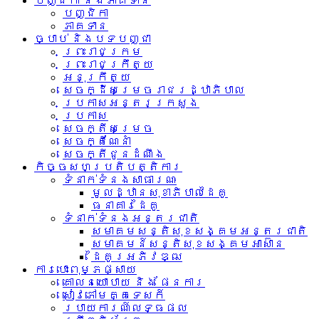
បញ្ជិកា និងភាគទាន
បញ្ជិកា
ភាគទាន
ច្បាប់ និងបទបញ្ជា
ព្រះរាជក្រម
ព្រះរាជក្រឹត្យ
អនុក្រឹត្យ
សេចក្ដីសម្រេចរាជរដ្ឋាភិបាល
ប្រកាសអន្តរក្រសួង
ប្រកាស
សេចក្តីសម្រេច
សេចក្តីណែនាំ
សេចក្តីជូនដំណឹង
កិច្ចសហប្រតិបត្តិការ
ទំនាក់ទំនង​សាធារណៈ
មូលដ្ឋានសុខាភិបាលដៃគូ
ធនាគារដៃគូ
ទំនាក់​ទំនង​អន្តរ​ជាតិ
សមាគមសន្តិសុខសង្គមអន្តរជាតិ
សមាគមន៍សន្តិសុខសង្គមអាស៊ាន​
ដៃគូរអភិវឌ្ឍ
ការបោះពុម្ភផ្សាយ
គោលនយោបាយ និង ផែនការ
សៀវភៅមគ្គទេសក៍
របាយការណ៍លទ្ធផល