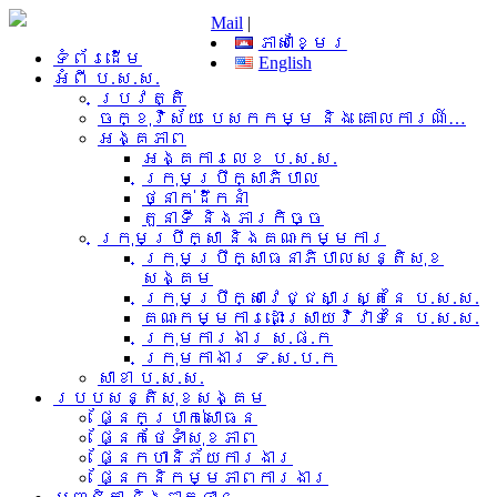
Mail
|
ភាសាខ្មែរ
ទំព័រដើម
English
អំពី​ ប.ស.ស.
ប្រវត្តិ
ចក្ខុវិស័យ បេសកកម្ម និង គោលការណ៍…
អង្គភាព
អង្គការលេខ ប.ស.ស.
ក្រុមប្រឹក្សាភិបាល
ថ្នាក់ដឹកនាំ
តួនាទី និងភារកិច្ច
ក្រុមប្រឹក្សា និងគណៈកម្មការ
ក្រុមប្រឹក្សាធនាភិបាលសន្តិសុខ
សង្គម
ក្រុមប្រឹក្សាវេជ្ជសាស្រ្តនៃ ប.ស.ស.
គណៈកម្មការដោះស្រាយវិវាទនៃ ប.ស.ស.
ក្រុមការងារ​ ស.ផ.ក
ក្រុមកាងារ ទ.ស.ប.ក
សាខា ប.ស.ស.
របបសន្តិសុខសង្គម
ផ្នែកប្រាក់សោធន
ផ្នែកថែទាំសុខភាព
ផ្នែកហានិភ័យការងារ
ផ្នែកនិកម្មភាពការងារ