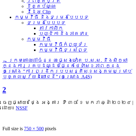
ព្រឹត្តិប័ត្រ
ខិត្តប័ណ្ណ
វីដេអូ Clip
កម្មវិធី និងទម្រង់បែបបទ
ទម្រង់បែបបទ
តាវកាលិក
បញ្ជិកា និងភាគទាន
កម្មវិធី
កម្មវិធីកុំព្យូទ័រ
កម្មវិធីទូរស័ព្ទ
←
ក្រុមគោលដៅចំនួន ៣ផ្សេងទៀត ប.ស.ស. នឹងសិក្សា
ក្នុងការគ្របដណ្ដប់ផ្នែកថែទាំសុខភាព ក្នុង
គម្រោង “ការពង្រីករបបសន្តិសុខសង្គមសម្រាប់
បុគ្គលស្វ័យនិយោជន៍” (គម្រោង A4S)
2
ចេញផ្សាយ៖
ថ្ងៃ អង្គារ ទី ៣០ ខែ មករា ឆ្នាំ ២០២៤
|
ដោយ៖
NSSF
Full size is
750 × 500
pixels