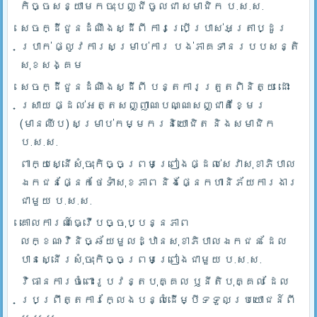
កិច្ចសន្យាមកចុះបញ្ជីចូលជា សមាជិក ប.ស.ស.
សេចក្ដីជូនដំណឹងស្ដីពី ការប្រើប្រាស់អត្រាប្ដូរ
ប្រាក់ ផ្លូវការសម្រាប់ការ បង់ភាគទានរបបសន្តិ
សុខសង្គម
សេចក្ដីជូនដំណឹងស្ដីពី បន្តការត្រួតពិនិត្យ ដោះ
ស្រាយ ផ្ដល់អត្តសញ្ញាណបណ្ណសញ្ជាតិខ្មែរ
(មានឈីប) សម្រាប់កម្មករនិយោជិត និងសមាជិក
ប.ស.ស.
ពាក្យស្នើសុំចុះកិច្ចព្រមព្រៀងផ្ដល់សេវាសុខាភិបាល
ឯកជនផ្នែកថែទាំសុខភាព និងផ្នែកហានិភ័យការងារ
ជាមួយ ប.ស.ស.
គោលការណ៍ធ្វើបច្ចុប្បន្នភាព
លក្ខណៈវិនិច្ឆ័យមួលដ្ឋានសុខាភិបាលឯកជន ដែល
បានស្នើរសុំចុះកិច្ចព្រមព្រៀងជាមួយ ប.ស.ស.
វិធានការចំពោះរូបវន្តបុគ្គល ឫនីតិបុគ្គល ដែល
ប្រព្រឹត្តការក្លែងបន្លំដើម្បីទទួលប្រយោជន៍ពី