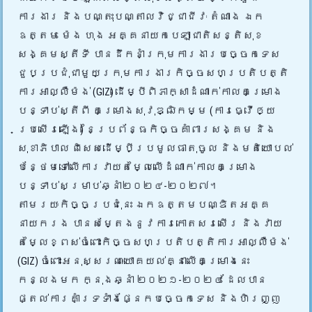
ការងារ និងបណ្តុះបណ្តាលវិជ្ជាជីវៈ តំណាង ឯក
ឧត្តម ម៉េង ហុង អគ្គនាយកបេឡាជាតិសន្តិសុខ
សង្គមស្តីទី បានដឹក
នាំក្រុមការងារបច្ចេកទេស
ជួបប្រជុំជាមួយក្រុមការងារកិច្ចសហប្រតិបត្តិ
ការអាល្លឺម៉ង់ (GIZ) ដើម្បីពិភាក្សាដំណាក់កាលគម្រោង
បន្ទាប់ស្តីពី គម្រោងសុវុឌ្ឍិកម្ម (ការធ្វើឲ្យ
ប្រសើរឡើង) នៃប្រព័ន្ធកិច្ចគាំពារសង្គម និង
សុខាភិបាល ពិសេសដើម្បីប្រមូលធាតុចូល និងមតិយោបល់
បន្ថែមទៅលើការវាយតម្លៃលើដំណាក់កាលគម្រោង
បន្ទាប់សម្រាប់ឆ្នាំ២០២៤-២០២៧។
តាមរយៈកិច្ចប្រជុំនេះ ឯកឧត្តមបណ្ឌិតអគ្គ
នាយករង បានសម្តែងនូវការកោតសរសើរ និងវាយ
តម្លៃខ្ពស់ចំពោះកិច្ចសហប្រតិបត្តិការអាល្លឺម៉ង់
(GIZ) ចំពោះអនុស្សរណៈយោគយល់គ្នាលើគម្រោងនេះ
កន្លងមក ក្នុងឆ្នាំ ២០២១-២០២៤ ដែលបាន
ផ្តល់ការគាំទ្រទាំងផ្នែកបច្ចេកទេស និងហិរញ្ញ