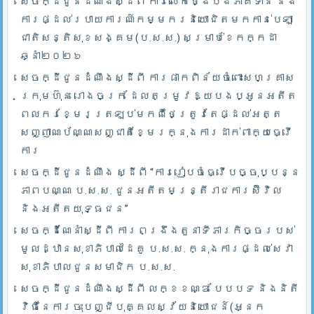
សេចក្ដីជូនដំណឹងស្ដីពី ការលើកថ្ងៃបង់ភាគទាន និង
ការផ្ដល់របាយការណ៍កម្មករនិយោជិតមកកាន់បេឡា
ជាតិសន្តិសុខសង្គម(ប.ស.ស.) សម្រាប់ខែកក្កដា
ឆ្នាំ២០២៦
សេចក្ដីជូនដំណឹងស្ដីពី ការផាកពិន័យចំពោះសហគ្រាស
ក្រុមហ៊ុន រោងចក្រ ដែលតម្រូវឱ្យបងប្អូនអតីត
ពលករខ្មែរត្រឡប់មកពីថៃត្រូវតែផ្ដល់អត្ត
សញ្ញាណប័ណ្ណសញ្ជាតិខ្មែរក្នុងការដាក់ពាក្យធ្វើ
ការ
សេចក្ដីជូនដំណឹង ស្ដីពី “ការរៀបចំធ្វើបច្ចុប្បន្ន
ភាពបណ្ណ ប.ស.ស. ជូនអតីតមន្ត្រីរាជការស៊ីវិល
និងអតីតយុទ្ធជន”
សេចក្ដីណែនាំស្ដីពី ការពង្រឹងតួនាទីភារកិច្ចរបស់
មូលដ្ឋានសុខាភិបាលដៃគូ ប.­ស.ស. ក្នុងការផ្ដល់សេវា
សុខាភិបាលជូនសមាជិក ប.ស.ស.
សេចក្ដីជូនដំណឹងស្ដីពី លក្ខខណ្ឌ បែបបទ និងនិតី
វិធីនៃការចុះបញ្ជីបុគ្គលស្វ័យនិយោជន៍(អ្នក