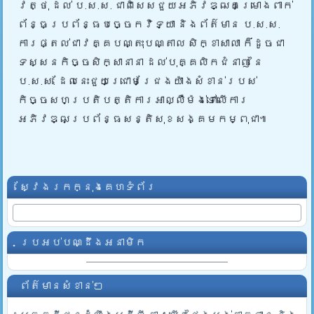
វត្ថុ ដល់ ប.ស.ស. ជាពិសេសជួយអភិវឌ្ឍគម្រោងពាក់
ព័ន្ធប្រព័ន្ធបច្ចេកវិទ្យា និងព័ត៌មាន ប.ស.ស.
ការផ្តល់ជាវគ្គបណ្តុះបណ្តាល សិក្ខាសាលា ក៏ដូចជា
ទស្សនកិច្ចសិក្សានានា ដល់បុគ្គលិកជំនាញ នៃ
ប.ស.ស. ដែលនេះជួយជ្រោមជ្រែងយ៉ាងសំខាន់របស់
កិច្ចសហប្រតិបត្តិការអាល្លឺម៉ង់ទៅលើការ
អភិវឌ្ឍប្រព័ន្ធសន្តិសុខសង្គមកម្ពុជា៕
ស្វែងរកក្នុងគេហទំព័រ
ប្រអប់បណ្ដឹងអនាមិក
ព័ត៌មានសំខាន់ៗ