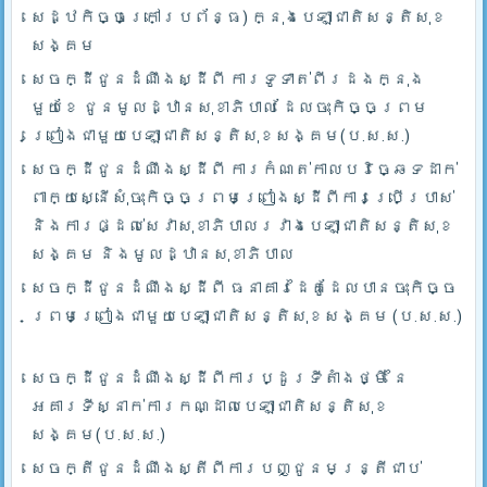
សេដ្ឋកិច្ចក្រៅប្រព័ន្ធ) ក្នុងបេឡាជាតិសន្តិសុខ
សង្គម
សេចក្ដីជូនដំណឹងស្ដីពី ការទូទាត់ពីរដងក្នុង
មួយខែ ជូនមូលដ្ឋានសុខាភិបាល ដែលចុះកិច្ចព្រម
ព្រៀងជាមួយបេឡាជាតិសន្តិសុខសង្គម(ប.ស.ស.)
សេចក្ដីជូនដំណឹងស្ដីពី ការកំណត់កាលបរិច្ឆេទដាក់
ពាក្យស្នើសុំចុះកិច្ចព្រមព្រៀងស្ដីពីការប្រើប្រាស់
និងការផ្ដល់សេវាសុខាភិបាលរវាងបេឡាជាតិសន្តិសុខ
សង្គម និងមូលដ្ឋានសុខាភិបាល
សេចក្ដីជូនដំណឹងស្ដីពី ធនាគារដៃគូដែលបានចុះកិច្ច
ព្រមព្រៀងជាមួយបេឡាជាតិសន្តិសុខសង្គម (ប.ស.ស.)
សេចក្ដីជូនដំណឹងស្ដីពីការប្ដូរទីតាំងថ្មី នៃ
អគារទីស្នាក់ការកណ្ដាលបេឡាជាតិសន្តិសុខ
សង្គម(ប.ស.ស.)
សេចក្តីជូនដំណឹងស្តីពីការបញ្ជូនមន្រ្តីជាប់