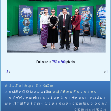
Full size is
750 × 500
pixels
3
»
«
1
ទំព័រដើម
|
សំណួរ និង ចំលើយ
រក្សាសិទ្ធិ © ២០១៤ ដោយ​
បេឡាជាតិសន្តិសុខសង្គម
ស្នាក់ការកណ្តាល
៖ ផ្លូវបេតុង សង្កាត់ឃ្មួញ ខណ្ឌសែន
សុខ រាជធានីភ្នំពេញ។ លេខទូរស័ព្ទ ៖ ០២៣ ២៦០ ០០១ /
០២៣ ៩៩៩ ២១៩