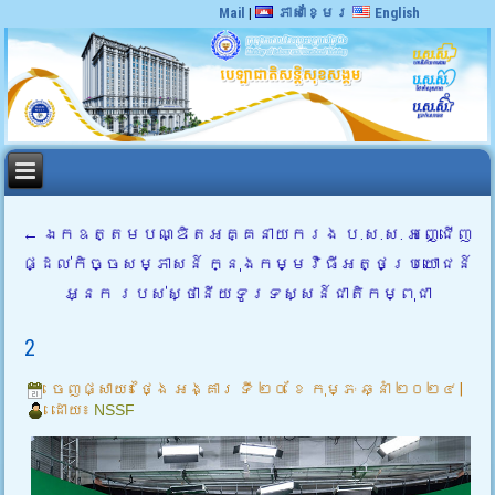
Mail
|
ភាសាខ្មែរ
English
←
ឯកឧត្តមបណ្ឌិតអគ្គនាយករង ប.ស.ស. អញ្ជើញ
ផ្ដល់កិច្ចសម្ភាសន៍ ក្នុងកម្មវិធីអត្ថប្រយោជន៍
អ្នក របស់ស្ថានីយទូរទស្សន៍ជាតិកម្ពុជា
2
ចេញផ្សាយ៖
ថ្ងៃ អង្គារ ទី ២០ ខែ កុម្ភៈ ឆ្នាំ ២០២៤
|
ដោយ៖
NSSF