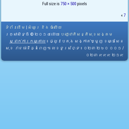
Full size is
750 × 500
pixels
«
7
ទំព័រដើម
|
សំណួរ និង ចំលើយ
រក្សាសិទ្ធិ © ២០១៤ ដោយ​
បេឡាជាតិសន្តិសុខសង្គម
ស្នាក់ការកណ្តាល
៖ ផ្លូវបេតុង សង្កាត់ឃ្មួញ ខណ្ឌសែន
សុខ រាជធានីភ្នំពេញ។ លេខទូរស័ព្ទ ៖ ០២៣ ២៦០ ០០១ /
០២៣ ៩៩៩ ២១៩