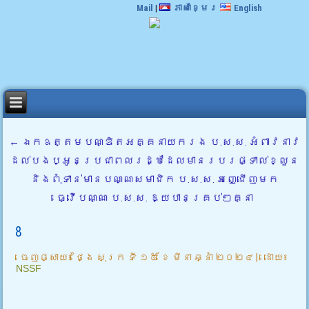
Mail
|
ភាសាខ្មែរ
English
←
ឯកឧត្តមបណ្ឌិតអគ្គនាយករង ប.ស.ស. អំពាវនាវ
ដល់បងប្អូនប្រជាពលរដ្ឋដែលមានរបរផ្ទាល់ខ្លួន
និងពុំទាន់មានបណ្ណសមាជិក ប.ស.ស. អញ្ជើញមក
ធ្វើបណ្ណ ប.ស.ស. ឱ្យបានគ្រប់ៗគ្នា
8
ចេញផ្សាយ៖
ថ្ងៃ សុក្រ ទី ១៥ ខែ មីនា ឆ្នាំ ២០២៤
|
ដោយ៖
NSSF