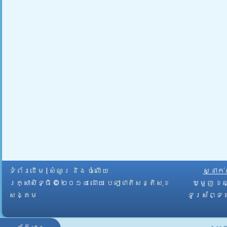
ទំព័រដើម
|
សំណួរ និង ចំលើយ
ស្នាក
រក្សាសិទ្ធិ © ២០១៤ ដោយ​
បេឡាជាតិសន្តិសុខ
ឃ្មួញ ខណ
សង្គម
ទូរស័ព្ទ