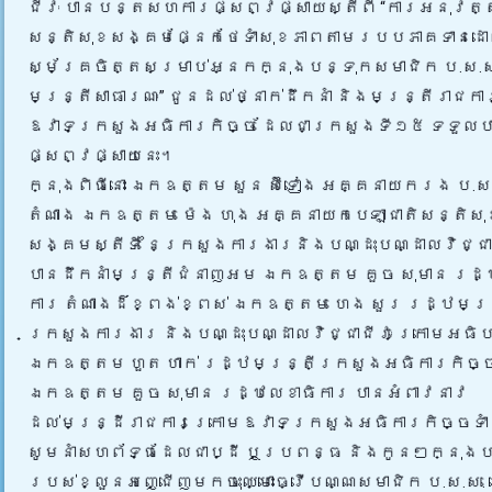
ជីវៈ បានបន្តសហការផ្សព្វផ្សាយស្តីពី “ការអនុវ
សន្តិសុខសង្គមផ្នែកថែទាំសុខភាពតាមរបបភាគទានដ
ស្ម័គ្រចិត្តសម្រាប់អ្នកក្នុងបន្ទុកសមាជិក ប.ស.ស.
មន្ត្រីសាធារណៈ” ជូនដល់ថ្នាក់ដឹកនាំ និងមន្រ្តីរាជក
ឱវាទក្រសួងអធិការកិច្ច ដែលជាក្រសួងទី១៥ ទទួលប
ផ្សព្វផ្សាយនេះ។
ក្នុងពិធីនោះ ឯកឧត្តម សួន ស៊ីទៀង អគ្គនាយករង ប.ស
តំណាង ឯកឧត្តម ម៉េង ហុង អគ្គនាយកបេឡាជាតិសន្តិសុ
សង្គមស្តីទី នៃក្រសួងការងារនិងបណ្ដុះបណ្ដាលវិជ្ជា
បានដឹកនាំមន្រ្តីជំនាញអម ឯកឧត្តម គួច សុមាន រដ្ឋ
ការ តំណាងដ៏ខ្ពង់ខ្ពស់ ឯកឧត្តម ហេង សួរ រដ្ឋមន្ត
ក្រសួងការងារ និងបណ្ដុះបណ្ដាលវិជ្ជាជីវៈ ក្រោមអធិ
ឯកឧត្តម ហួត ហាក់ រដ្ឋមន្ត្រីក្រសួងអធិការកិច
ឯកឧត្តម គួច សុមាន រដ្ឋលេខាធិការ បានអំពាវនាវ
ដល់មន្រ្ដីរាជការក្រោមឱវាទក្រសួងអធិការកិច្ចទា
សូមនាំសហព័ទ្ធដែលជាប្ដី ឬប្រពន្ធ និងកូនៗក្នុង
របស់ខ្លួនអញ្ជើញមកចុះឈ្មោះធ្វើបណ្ណសមាជិក ប.ស.ស. 