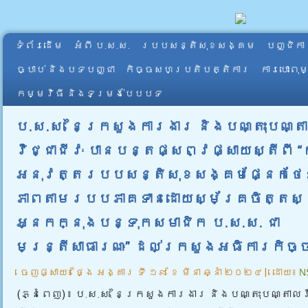
ទំព័រដើម
អំពី​ ប.ស.ស.
របបសន្តិសុខសង្គម
បញ្ជិកា
ច្បាប់ និងបទបញ្ជា
កិច្ចសហប្រតិបត្តិការ
ការបោះពុ
កម្មវិធី និងទម្រង់បែបបទ
ប.ស.ស. នៃក្រសួងការងារ និងបណ្តុះបណ្ត
វិជ្ជាជីវៈ បានបន្តផ្សព្វផ្សាយស្តីពី “
អនុវត្តរបបសន្តិសុខសង្គមផ្នែកថែទ
ភាពតាមរបបភាគទានដោយស្ម័គ្រចិត្តសម
អ្នកក្នុងបន្ទុកសមាជិក ប.ស.ស. ជា
មន្ត្រីសាធារណៈ” ដល់ក្រសួងអធិការកិច្
ចេញផ្សាយ៖
ថ្ងៃ អង្គារ ទី ១៩ ខែ មីនា ឆ្នាំ ២០២៤
|
ដោយ៖
N
(ភ្នំពេញ) ៖ ប.ស.ស. នៃក្រសួងការងារ និងបណ្តុះបណ្តាលវ