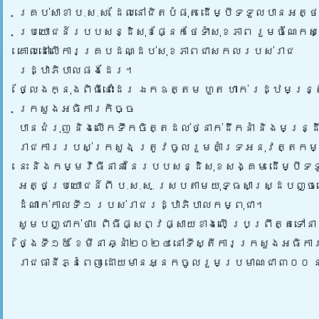
គ្រប់សាខា ប.ស.ស. ដែលនៅជិតបំផុត ដើម្បីទទួលបានអត្ថ
ប្រយោជន៍របបសន្ដិសុខផ្នែកថែទាំសុខភាព រួមចំណែកស
គោលដៅលើការគ្របដណ្ដប់សុខភាពជាសកលរបស់រាជ
រដ្ឋាភិបាលផងដែរ។
ថ្លែងក្នុងពិធីនោះដែរ ឯកឧត្តម ហួត ហាក់ រដ្ឋមន្ត្រ
ក្រសួងអធិការកិច្ច
បានជំរុញ និងលើកទឹកចិត្តដល់ថ្នាក់ដឹកនាំ និងមន្ដ្រ
រាជការរបស់ក្រសួង ត្រូវចូលរួមគាំទ្រអនុវត្តកម្
នេះ និងកម្មវិធីនានា នៃរបបសន្ដិសុខសង្គម ដើម្បីទ
អត្ថប្រយោជន៍ពី ប.ស.ស. ស្របតាមយុទ្ធសាស្រ្ដបញ្ច
ដំណាក់កាលទី១ របស់រាជរដ្ឋាភិបាលកម្ពុជា។
សូមបញ្ជាក់ថា៖ ពិធីផ្សព្វផ្សាយខាងលើ ប្រព្រឹត្តទៅន
ថ្ងៃទី១៥ ខែមីនា ឆ្នាំ២០២៤ នៅទីស្តីការក្រសួងអធិកា
រាជធានីភ្នំពេញ ដោយមានអ្នកចូលរួមប្រមាណជា ៣០០ ន