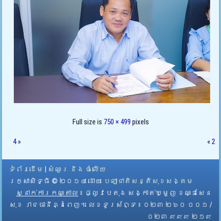
Full size is
750 × 499
pixels
4
»
«
2
ទំព័រដើម
|
សំណួរ និង ចំលើយ
រក្សាសិទ្ធិ © ២០១៤ ដោយ​
បេឡាជាតិសន្តិសុខសង្គម
ស្នាក់ការកណ្តាល
៖ ផ្លូវបេតុង សង្កាត់ឃ្មួញ ខណ្ឌសែន
សុខ រាជធានីភ្នំពេញ។ លេខទូរស័ព្ទ ៖ ០២៣ ២៦០ ០០១ /
០២៣ ៩៩៩ ២១៩