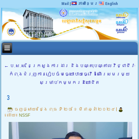
Mail
|
ភាសាខ្មែរ
English
←
ប.ស.ស. នៃក្រសួងការងារ និងបណ្តុះបណ្តាលវិជ្ជាជីវៈ
កំពុងជំរុញការរៀបចំមធ្យោបាយធ្វើដំណើរសមរម្យ
សម្រាប់កម្មករនិយោជិត
3
ចេញផ្សាយ៖
ថ្ងៃ ពុធ ទី ២០ ខែ មីនា ឆ្នាំ ២០២៤
|
ដោយ៖
NSSF