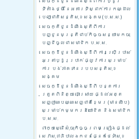
សេចក្ដីជូនដំណឹងស្ដីពីការប្ដូរ
ទីតាំងថ្មី នៃអគារទីស្នាក់ការកណ្ដាល
បេឡាជាតិសន្តិសុខសង្គម(ប.ស.ស.)
សេចក្តីជូនដំណឹងស្តីពីការ
បញ្ជូនមន្រ្តីជាប់កិច្ចសន្យាមកចុះ
បញ្ជីចូលជា សមាជិក ប.ស.ស.
សេចក្ដីជូនដំណឹងស្ដីពី ការប្រើប្រាស់
អត្រាប្ដូរប្រាក់ ផ្លូវការសម្រាប់
ការ បង់ភាគទានរបបសន្តិសុខ
សង្គម
សេចក្ដីជូនដំណឹងស្ដីពី បន្តការ
ត្រួតពិនិត្យ ដោះស្រាយ ផ្ដល់អត្ត
សញ្ញាណបណ្ណសញ្ជាតិខ្មែរ (មានឈីប)
សម្រាប់កម្មករនិយោជិត និងសមាជិក
ប.ស.ស.
ពាក្យស្នើសុំចុះកិច្ចព្រមព្រៀងផ្ដល់
សេវាសុខាភិបាលឯកជនផ្នែកថែទាំសុខ