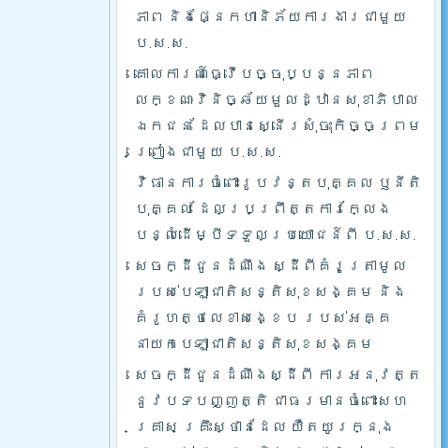
ភាព និងផ្នែកហានិភ័យការងារជាមួយ
ប.ស.ស.
គោលការណ៍ធ្វើបច្ចុប្បន្នភាព
លក្ខណៈវិនិច្ឆ័យមួលដ្ឋានសុខាភិបាល
ឯកជន ដែលបានស្នើរសុំចុះកិច្ចព្រម
ព្រៀងជាមួយ ប.ស.ស.
វិធានការចំពោះរូបវន្តបុគ្គល ឫនីតិ
បុគ្គល ដែលប្រព្រឹត្តការក្លែង
បន្លំដើម្បីទទួលប្រយោជន៍ពី ប.ស.ស.
សេចក្ដីជូនដំណឹង ស្ដីពីគំរូត្រាមូល
របស់បេឡាជាតិសន្តិសុខសង្គម និង
គំរូហត្ថលេខាសង្ខេប របស់អគ្គ
នាយកបេឡាជាតិសន្តិសុខសង្គម
សេចក្ដីជូនដំណឹងស្ដីពី ការអនុវត្ត
នូវបទបញ្ញត្តិ ជាធរមានចំពោះសហ
គ្រាស គ្រឹះស្ថានដែល យឺតយូរក្នុង