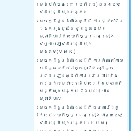
សេដ្ឋកិច្ចក្រៅប្រព័ន្ធ) ក្នុងបេឡា
ជាតិសន្តិសុខសង្គម
សេចក្ដីជូនដំណឹងស្ដីពី ការទូទាត់ពីរ
ដងក្នុងមួយខែ ជូនមូលដ្ឋាន
សុខាភិបាល ដែលចុះកិច្ចព្រមព្រៀង
ជាមួយបេឡាជាតិសន្តិសុខ
សង្គម(ប.ស.ស.)
សេចក្ដីជូនដំណឹងស្ដីពី ការកំណត់កាល
បរិច្ឆេទដាក់ពាក្យស្នើសុំចុះកិច្ច
ព្រមព្រៀងស្ដីពីការប្រើប្រាស់និង
ការផ្ដល់សេវាសុខាភិបាលរវាងបេឡាជាតិ
សន្តិសុខសង្គម និងមូលដ្ឋាន
សុខាភិបាល
សេចក្ដីជូនដំណឹងស្ដីពី ធនាគារដៃគូ
ដែលបានចុះកិច្ចព្រមព្រៀងជាមួយបេឡា
ជាតិសន្តិសុខសង្គម (ប.ស.ស.)