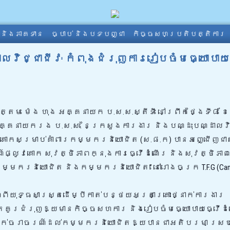
ា និងភាគទាន
ច្បាប់ និងបទបញ្ជា
កិច្ចសហប្រតិបត្តិការ
លវិជ្ជាជីវៈ កំពុងជំរុញការរៀបចំមធ្យោបាយ
តម ម៉េង ហុង អគ្គនាយក ប.ស.ស.ស្តីទី នៅព្រឹកថ្ងៃទី៨ ខែ
គ្គនាយករង ប.ស.ស. នៃក្រសួងការងារ និងបណ្ដុះបណ្ដាលវិជ
គោកសម្រាប់គាំពារកម្មករនិយោជិត (ស.ផ.ក) បានអញ្ជើញជ
៍ផ្លូវគោក សុវត្ថិភាពក្នុងការធ្វើដំណើរ និងសុវត្ថិភាព
រនិយោជិត និងកម្មករនិយោជិត” នៅរោងចក្រ T.F.G (Camb
ទ្ធសាស្ត្រដើម្បីកាត់បន្ថយអត្រាគ្រោះថ្នាក់ការងារ
តគូរជំរុញឱ្យមានកិច្ចសហការ និងរៀបចំមធ្យោបាយធ្វើ
្នាក់ចរាចរណ៍ដល់កម្មករនិយោជិតឱ្យបានជាអតិបរមា ស្រ