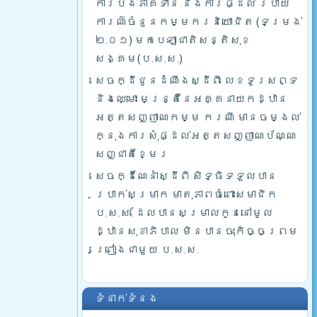
ការបង់ភាគទាន និងការផ្ដល់ របាយ
ការណ៍ចំនួនកម្មករនិយោជិត (ទម្រង់
២.០១) មកបេឡាជាតិសន្តិសុខ
សង្គម(ប.ស.ស.)
សេចក្ដីជូនដំណឹងស្ដីពី លេខទូរសព្ទ
និងឈ្មោះ មន្រ្តីនៃអគ្គនាយកដ្ឋាន
អត្តសញ្ញាណកម្ម ករណី មានចម្ងល់
ក្នុងការសុំផ្ដល់អត្តសញ្ញាណប័ណ្ណ
សញ្ជាតិខ្មែរ
សេចក្ដីណែនាំស្ដីពី សិទ្ធិទទួលបាន
ប្រាក់សម្រាក មាតុភាពចំពោះសមាជិក
ប.ស.ស. ដែលបានសម្រាលកូននៅមូល
ដ្ឋានសុខាភិបាល មិនបានចុះកិច្ចព្រម
ព្រៀងជាមួយ ប.ស.ស.
ទំនាក់ទំនង