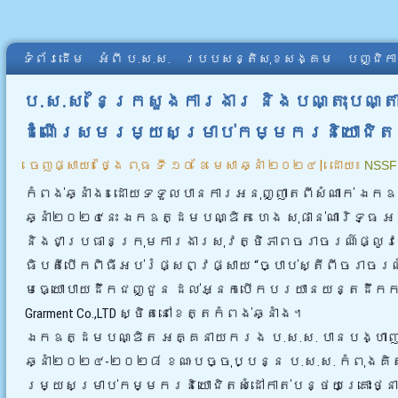
ទំព័រដើម
អំពី​ ប.ស.ស.
របបសន្តិសុខសង្គម
បញ្ជិក
ប.ស.ស. នៃក្រសួងការងារ និងបណ្តុះបណ្តា
ដំណើរសមរម្យសម្រាប់កម្មករនិយោជិត
ចេញផ្សាយ៖
ថ្ងៃ ពុធ ទី ១០ ខែ មេសា ឆ្នាំ ២០២៤
|
ដោយ៖
NSSF
កំពង់ឆ្នាំង៖ ដោយទទួលបានការអនុញ្ញាតពីសំណាក់ ឯកឧត្
ឆ្នាំ២០២៤នេះ ឯកឧត្ដមបណ្ឌិត ហេង សុផាន់ណារិទ្ធ អ
និងជា
ប្រធានក្រុមការងារសុវត្ថិភាពចរាចរណ៍ផ្លូវ
ធិបតីបើកពិធីអប់រំផ្សព្វផ្សាយ “ច្បាប់ស្តីពីចរាចរណ
មធ្យោបាយដឹកជញ្ជូន ដល់អ្នកបើកបរយានយន្តដឹកកម្មក
Grarment Co.,LTD ស្ថិតនៅខេត្តកំពង់ឆ្នាំង។
ឯកឧត្ដមបណ្ឌិត អគ្គនាយករង ប.ស.ស. បានបង្ហាញពីយុ
ឆ្នាំ២០២៤-២០២៨ ខណៈបច្ចុប្បន្ន ប.ស.ស. កំពុងគិ
រម្យសម្រាប់កម្មករនិយោជិតសំដៅកាត់បន្ថយគ្រោះថ