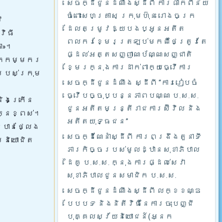
សេចក្ដីជូនដំណឹងស្ដីពី ការផាកពិន័យ
ចំពោះសហគ្រាស ក្រុមហ៊ុន រោងចក្រ
វ
ដែលតម្រូវឱ្យបងប្អូនអតីត
វិធី
ពលករខ្មែរត្រឡប់មកពីថៃត្រូវតែ
ំ»។
ផ្ដល់អត្តសញ្ញាណប័ណ្ណសញ្ជាតិ
ដឹកកម្មករ
ខ្មែរក្នុងការដាក់ពាក្យធ្វើការ
របស់ក្រុម
សេចក្ដីជូនដំណឹង ស្ដីពី “ការរៀបចំ
ធ្វើបច្ចុប្បន្នភាពបណ្ណ ប.ស.ស.
និងក្រើន
ជូនអតីតមន្ត្រីរាជការស៊ីវិល និង
ត្នខ្ពស់។
អតីតយុទ្ធជន”
 បានថ្លែង
សេចក្ដីណែនាំស្ដីពី ការពង្រឹងតួនាទី
រនិយោជិត
ភារកិច្ចរបស់មូលដ្ឋានសុខាភិបាល
ដៃគូ ប.­ស.ស. ក្នុងការផ្ដល់សេវា
សុខាភិបាលជូនសមាជិក ប.ស.ស.
សេចក្ដីជូនដំណឹងស្ដីពី លក្ខខណ្ឌ
បែបបទ និងនិតីវិធីនៃការចុះបញ្ជី
បុគ្គលស្វ័យនិយោជន៍(អ្នក