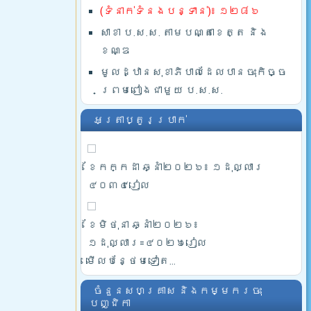
(ទំនាក់ទំនងបន្ទាន់)៖ ១២៨៦
សាខា ប.ស.ស. តាមបណ្តាខេត្ត និង
ខណ្ឌ
មូលដ្ឋានសុខាភិបាលដែលបានចុះកិច្ច
ព្រមពៀងជាមួយ ប.ស.ស.
អត្រាប្តូរប្រាក់
ខែកក្កដា ឆ្នាំ២០២៦៖ ១ដុល្លារ
៤០៣៤រៀល
ខែមិថុនា ឆ្នាំ២០២៦៖
១ដុល្លារ=៤០២៦រៀល
មើលបន្ថែមទៀត...
ចំនួនសហគ្រាស និងកម្មករចុះ
បញ្ជិកា