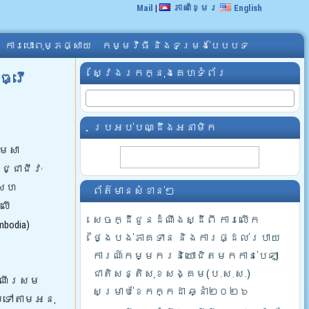
Mail
|
ភាសាខ្មែរ
English
ការបោះពុម្ភផ្សាយ
កម្មវិធី និងទម្រង់បែបបទ
ស្វែងរកក្នុងគេហទំព័រ
ធ្វើ
ប្រអប់បណ្ដឹងអនាមិក
មេសា
្ជាជីវៈ
ាសហ
ព័ត៌មានសំខាន់ៗ
លើ
សេចក្ដីជូនដំណឹងស្ដីពី ការលើក
odia)
ថ្ងៃបង់ភាគទាន និងការផ្ដល់របាយ
ការណ៍កម្មករនិយោជិតមកកាន់បេឡា
ជាតិសន្តិសុខសង្គម(ប.ស.ស.)
ដំណើរសម
សម្រាប់ខែកក្កដា ឆ្នាំ២០២៦
បទៅតាមអនុ