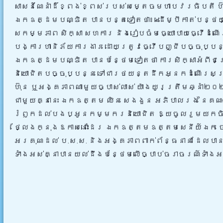
សាសន៍ណែនាំដ៏ខ្ពង់ខ្ពស់របស់សម្តេចមហាបវរធិបតី ហ៊ុ
ឯកឧត្ដមបណ្ឌិត បានបន្តទៀតថា៖ «ដើម្បីកាត់បន្ថយគ
សកម្មភាព សិក្សា សហការ និងរៀបចំមធ្យោបាយធ្វើដំ
បង្ការហានិភ័យការងារ ដោយត្រូវធ្វើបញ្ជីបច្ចុប
ឯកឧត្ដមបណ្ឌិត បានបន្ថែមទៀតថា ការសិក្សាអំពីជ
និយោជិតបច្ចុប្បន្ន ទៅជារថយន្តដឹកអ្នកដំណើរសម្
ហ៊ុន ឬអង្គភាពណាមួយច្បាស់លាស់ យ៉ាងយូរត្រឹមឆ្នាំ២
ជាមួយគ្នានេះ ឯកឧត្តម ឈិន សេងងួន អភិបាលរង នៃគណ
រំឭកដល់បងប្អូនកម្មករនិយោជិត ឱ្យចូលរួមយកចិត
ថ្លែងក្នុងឱកាសនោះដែរ ឯកឧត្តមឧត្តមសេនីយ៍ឯក ច
អរគុណដល់ ប.ស.ស. និងអង្គភាពពាក់ព័ន្ធនានា ដែលប
ទាំងអស់គ្នាបានយល់ដឹងបន្ថែមលើច្បាប់ចរាចរណ៍ទាំង