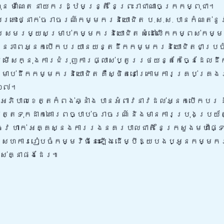
ន ម៉ាណែត នាយករដ្ឋមន្ត្រី នៃព្រះរាជាណាចក្រកម្ពុជា។
្រោះថ្នាក់ចរាចរណ៍កម្មករនិយោជិត ប.ស.ស. បានកំណត់នូ
ណើរសមរម្យសម្រាប់កម្មករនិយោជិត សំដៅលើកកម្ពស់កម្ម
្បន្នភាពអ្នកបើកបរយានយន្តដឹកកម្មករនិយោជិតជាប្រចា
ម្រើសក្នុងការជំរុញការផ្លាស់ប្តូររថយន្តកែច្នៃដែល
រាប់ដឹកកម្មករនិយោជិត គឺស្ថិតនៅក្រោមការគ្រប់គ្រង
០២៧។
ៈអភិបាលខេត្តកំពង់ឆ្នាំង បានអំពាវនាវដល់អ្នកបើកបរ 
្តទុកដាក់គោរពច្បាប់ចរាចរណ៍ និងមានការប្រុងប្រយ័
េវ ហាក់ អគ្គស្នងការរងនគរបាលជាតិ នៃក្រសួងមហាផ្ទៃ
ានសហការរៀបចំកម្មវិធីនេះឡើង ដើម្បីឱ្យបងប្អូនកម្មក
អស់គ្នាផងដែរ៕