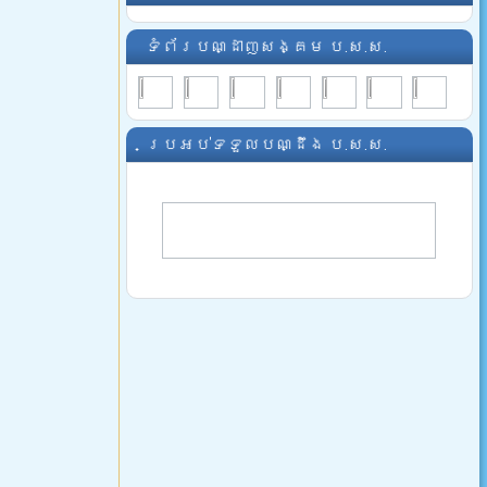
ទំព័របណ្ដាញសង្គម ប.ស.ស.
ប្រអប់ទទួលបណ្ដឹង ប.ស.ស.