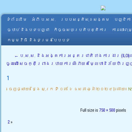
ទំព័រដើម
អំពី​ ប.ស.ស.
របបសន្តិសុខសង្គម
បញ្ជិកា
ច្បាប់ និងបទបញ្ជា
កិច្ចសហប្រតិបត្តិការ
ការបោះពុ
កម្មវិធី និងទម្រង់បែបបទ
←
ប.ស.ស. និងអង្គការអន្តរជាតិខាងការងារ (ILO) ប
ចូលលើសេចក្តីព្រាងរបាយការណ៍វាយតម្លៃហានិភ័យហិរ
1
ចេញផ្សាយ៖
ថ្ងៃ សុក្រ ទី ០៣ ខែ ឧសភា ឆ្នាំ ២០២៤
|
ដោយ៖
N
Full size is
750 × 500
pixels
2
»