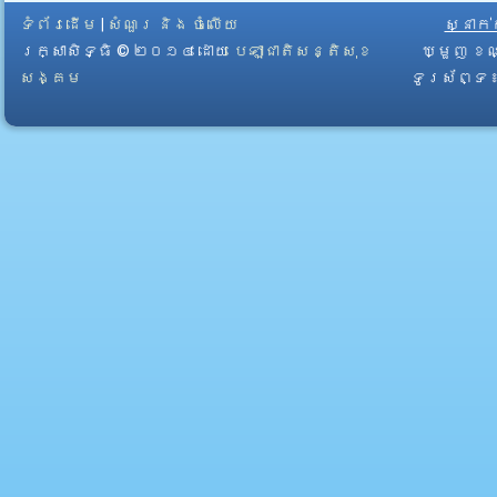
ទំព័រដើម
|
សំណួរ និង ចំលើយ
ស្នាក
រក្សាសិទ្ធិ © ២០១៤ ដោយ​
បេឡាជាតិសន្តិសុខ
ឃ្មួញ ខណ
សង្គម
ទូរស័ព្ទ