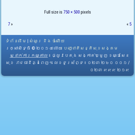
Full size is
750 × 500
pixels
7
»
«
5
ទំព័រដើម
|
សំណួរ និង ចំលើយ
រក្សាសិទ្ធិ © ២០១៤ ដោយ​
បេឡាជាតិសន្តិសុខសង្គម
ស្នាក់ការកណ្តាល
៖ ផ្លូវបេតុង សង្កាត់ឃ្មួញ ខណ្ឌសែន
សុខ រាជធានីភ្នំពេញ។ លេខទូរស័ព្ទ ៖ ០២៣ ២៦០ ០០១ /
០២៣ ៩៩៩ ២១៩