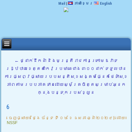
Mail
|
ភាសាខ្មែរ
English
←
ថ្នាក់ដឹកនាំ និងមន្ត្រីរាជការក្រោមឱវាទ
រដ្ឋបាលខេត្តតាកែវប្រមាណជាង ៣០០នាក់ ទទួលបាន
ការផ្សព្វផ្សាយរបបសន្តិសុខសង្គមផ្នែកថែទាំសុខ
ភាពតាមរបបភាគទានដោយស្ម័គ្រចិត្តសម្រាប់អ្នក
ក្នុងបន្ទុករបស់ខ្លួន
6
ចេញផ្សាយ៖
ថ្ងៃ ច័ន្ទ ទី ០៦ ខែ ឧសភា ឆ្នាំ ២០២៤
|
ដោយ៖
NSSF