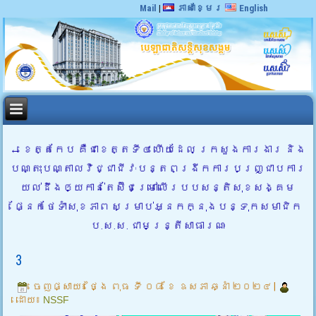
Mail
|
ភាសាខ្មែរ
English
←
ខេត្តកែប គឺជាខេត្តទី៤ ហើយដែល ក្រសួងការងារ និង
បណ្តុះបណ្តាលវិជ្ជាជីវៈបន្តពង្រីកការបញ្ជ្រាបការ
យល់ដឹងឲ្យកាន់តែស៊ីជម្រៅលើរបបសន្តិសុខសង្គម
ផ្នែកថែទាំសុខភាព សម្រាប់អ្នកក្នុងបន្ទុកសមាជិក
ប.ស.ស. ជាមន្ត្រីសាធារណៈ
3
ចេញផ្សាយ៖
ថ្ងៃ ពុធ ទី ០៨ ខែ ឧសភា ឆ្នាំ ២០២៤
|
ដោយ៖
NSSF