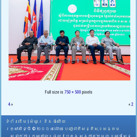
Full size is
750 × 500
pixels
4
»
«
2
ទំព័រដើម
|
សំណួរ និង ចំលើយ
រក្សាសិទ្ធិ © ២០១៤ ដោយ​
បេឡាជាតិសន្តិសុខសង្គម
ស្នាក់ការកណ្តាល
៖ ផ្លូវបេតុង សង្កាត់ឃ្មួញ ខណ្ឌសែន