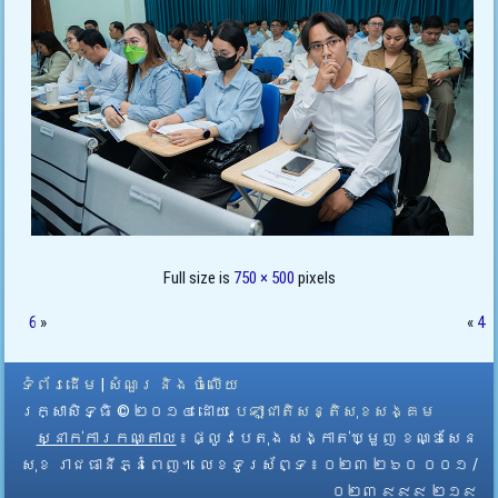
Full size is
750 × 500
pixels
6
»
«
4
ទំព័រដើម
|
សំណួរ និង ចំលើយ
រក្សាសិទ្ធិ © ២០១៤ ដោយ​
បេឡាជាតិសន្តិសុខសង្គម
ស្នាក់ការកណ្តាល
៖ ផ្លូវបេតុង សង្កាត់ឃ្មួញ ខណ្ឌសែន
សុខ រាជធានីភ្នំពេញ។ លេខទូរស័ព្ទ ៖ ០២៣ ២៦០ ០០១ /
០២៣ ៩៩៩ ២១៩