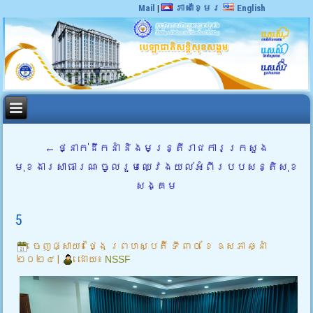
Mail
|
ភាសាខ្មែរ
English
←
ថ្នាក់ដឹកនាំ និងមន្ត្រីរាជការក្រសួង
មុខងារសាធារណៈ ចូលរួមឈ្វេងយល់អំពីរបបសន្តិសុខ
សង្គម
5
ចេញផ្សាយ៖
ថ្ងៃ ព្រហស្បតិ៍ ទី ៣០ ខែ ឧសភា ឆ្នាំ
២០២៤
|
ដោយ៖
NSSF