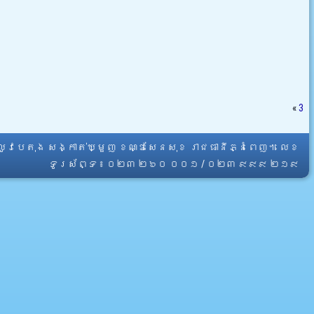
«
3
្លូវបេតុង សង្កាត់ឃ្មួញ ខណ្ឌសែនសុខ រាជធានីភ្នំពេញ។ លេខ
ទូរស័ព្ទ ៖ ០២៣ ២៦០ ០០១ / ០២៣ ៩៩៩ ២១៩