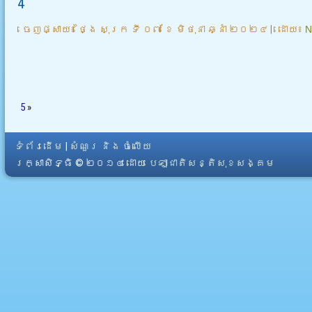
4
ចេញផ្សាយ៖
ថ្ងៃ សុក្រ ទី ០៧ ខែ មិថុនា ឆ្នាំ ២០២៤
|
ដោយ៖
N
5
»
ទំព័រដើម
|
សំណួរ និង ចំលើយ
រក្សាសិទ្ធិ © ២០១៤ ដោយ​
បេឡាជាតិសន្តិសុខសង្គម