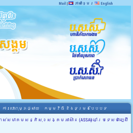
Mail
|
ភាសាខ្មែរ
English
ការបោះពុម្ភផ្សាយ
កម្មវិធី និងទម្រង់បែបបទ
ពស់សមាគមសន្តិសុខសង្គមអាស៊ាន (ASSA) នៅប្រទេសម៉ាឡេស៊ី