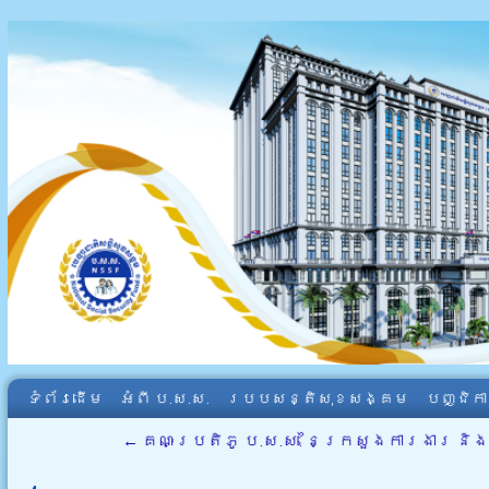
ទំព័រដើម
អំពី​ ប.ស.ស.
របបសន្តិសុខសង្គម
បញ្ជិក
←
គណៈប្រតិភូ ប.ស.ស. នៃក្រសួងការងារ និងប