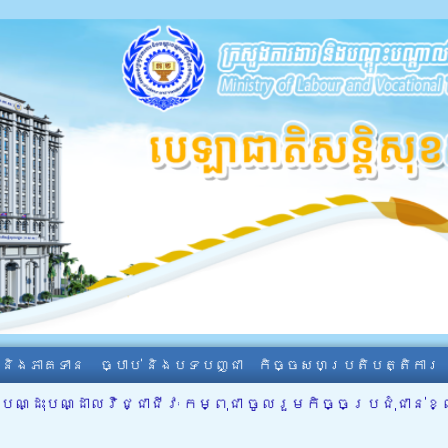
ា និងភាគទាន
ច្បាប់ និងបទបញ្ជា
កិច្ចសហប្រតិបត្តិការ
ណ្ដុះបណ្ដាលវិជ្ជាជីវៈ កម្ពុជា ចូលរួមកិច្ចប្រជុំជាន់ខ្