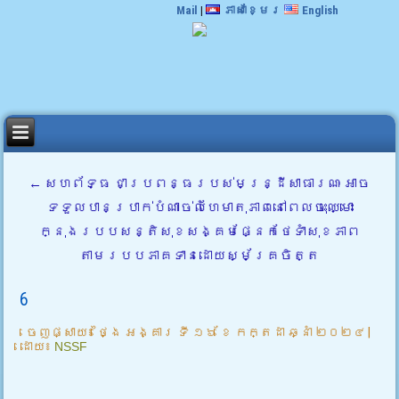
Mail
|
ភាសាខ្មែរ
English
←
សហព័ទ្ធ ជាប្រពន្ធរបស់មន្រ្ដីសាធារណៈ អាច
ទទួលបានប្រាក់បំណាច់លំហែមាតុភាពនៅពេលចុះឈ្មោះ
ក្នុងរបបសន្តិសុខសង្គមផ្នែកថែទាំសុខភាព
តាមរបបភាគទានដោយស្ម័គ្រចិត្ត
6
ចេញផ្សាយ៖
ថ្ងៃ អង្គារ ទី ១៦ ខែ កក្តដា ឆ្នាំ ២០២៤
|
ដោយ៖
NSSF