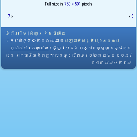
Full size is
750 × 501
pixels
7
»
«
5
ទំព័រដើម
|
សំណួរ និង ចំលើយ
រក្សាសិទ្ធិ © ២០១៤ ដោយ​
បេឡាជាតិសន្តិសុខសង្គម
ស្នាក់ការកណ្តាល
៖ ផ្លូវបេតុង សង្កាត់ឃ្មួញ ខណ្ឌសែន
សុខ រាជធានីភ្នំពេញ។ លេខទូរស័ព្ទ ៖ ០២៣ ២៦០ ០០១ /
០២៣ ៩៩៩ ២១៩