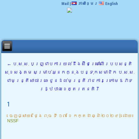
Mail
|
ភាសាខ្មែរ
English
←
ប.ស.ស. បញ្ជ្រាបការយល់ដឹងស៊ីជម្រៅលើរបបសន្តិ
សុខសង្គម សម្រាប់អ្នកក្នុងបន្ទុកសមាជិក ប.ស.ស.
ជាមន្ត្រីសាធារណៈ ជូនដល់មន្ត្រីរាជការក្រោមឱវាទ
រដ្ឋបាលខេត្តរតនគិរី
1
ចេញផ្សាយ៖
ថ្ងៃ ពុធ ទី ១៧ ខែ កក្តដា ឆ្នាំ ២០២៤
|
ដោយ៖
NSSF