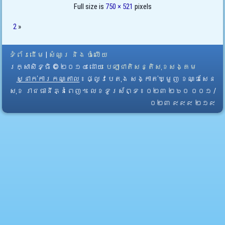
Full size is
750 × 521
pixels
2
»
ទំព័រដើម
|
សំណួរ និង ចំលើយ
រក្សាសិទ្ធិ © ២០១៤ ដោយ​
បេឡាជាតិសន្តិសុខសង្គម
ស្នាក់ការកណ្តាល
៖ ផ្លូវបេតុង សង្កាត់ឃ្មួញ ខណ្ឌសែន
សុខ រាជធានីភ្នំពេញ។ លេខទូរស័ព្ទ ៖ ០២៣ ២៦០ ០០១ /
០២៣ ៩៩៩ ២១៩