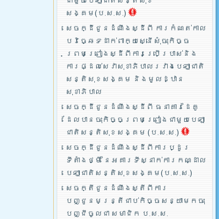
ជាមួយបេឡាជាតិសន្តិសុខ
សង្គម(ប.ស.ស.)
សេចក្ដីជូនដំណឹងស្ដីពី ការកំណត់កាល
បរិច្ឆេទដាក់ពាក្យស្នើសុំចុះកិច្ច
ព្រមព្រៀងស្ដីពីការប្រើប្រាស់និង
ការផ្ដល់សេវាសុខាភិបាលរវាងបេឡាជាតិ
សន្តិសុខសង្គម និងមូលដ្ឋាន
សុខាភិបាល
សេចក្ដីជូនដំណឹងស្ដីពី ធនាគារដៃគូ
ដែលបានចុះកិច្ចព្រមព្រៀងជាមួយបេឡា
ជាតិសន្តិសុខសង្គម (ប.ស.ស.)
សេចក្ដីជូនដំណឹងស្ដីពីការប្ដូរ
ទីតាំងថ្មី នៃអគារទីស្នាក់ការកណ្ដាល
បេឡាជាតិសន្តិសុខសង្គម(ប.ស.ស.)
សេចក្តីជូនដំណឹងស្តីពីការ
បញ្ជូនមន្រ្តីជាប់កិច្ចសន្យាមកចុះ
បញ្ជីចូលជា សមាជិក ប.ស.ស.