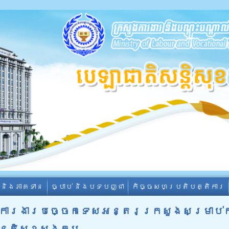
ា និងភាគទាន
ច្បាប់ និងបទបញ្ជា
កិច្ចសហប្រតិបត្តិការ
ការងារបច្ចេកទេសអន្តរក្រសួងសម្រាប់កា
សន្តិសុខសង្គម