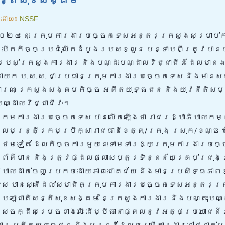
ដោយ៖
NSSF
នាំ២០២៤ នេះ ក្រុមការងារបច្ចេកទេសអន្តរក្រសួងសម្រាប់ក
នបើកកិច្ចប្រជុំលើកដំបូងរបស់ខ្លួន បន្ទាប់ពីត្រូវបា
បស់ក្រសួងការងារ និងបណ្ដុះបណ្ដាលវិជ្ជាជីវៈ ដែលម
នាយក ប.ស.ស. ជាប្រធានក្រុមការងារបច្ចេកទេស និងមានស
ារណៈ ក្រសួងសង្គមកិច្ច អតីតយុទ្ធជន និងយុវនីតិសម្
ណ្ដាលវិជ្ជាជីវៈ។
្រុមការងារបច្ចេកទេស បានលើកឡើងថា រាជរដ្ឋាភិបាលកម្ព
ត្រីក្រុមប្រឹក្សារាជធានីខេត្ត/ក្រុង ស្រុក/ខណ្ឌ ឃុ
្ថែមទៀត ដែលកិច្ចការមួយនេះទាមទារឱ្យក្រុមការងារបច្
័ត៌មាន និងត្រូវផ្ដល់ផ្លាស់ប្តូរទិន្នន័យគ្រប់ជ្រុង
ភិបាលដាក់ចេញប្រកបដោយភាពជោគជ័យ និងមានប្រសិទ្ធភាព
េស បានស្នើដល់សមាជិកក្រុមការងារបច្ចេកទេសអន្តរក្រ
ុងបេឡាជាតិសន្តិសុខសង្គម នៃក្រសួងការងារ និងបណ្តុះបណ្
សេចក្ដីសម្រេចខាងលើ ដើម្បីធានាផ្តល់នូវអត្ថប្រយោជន