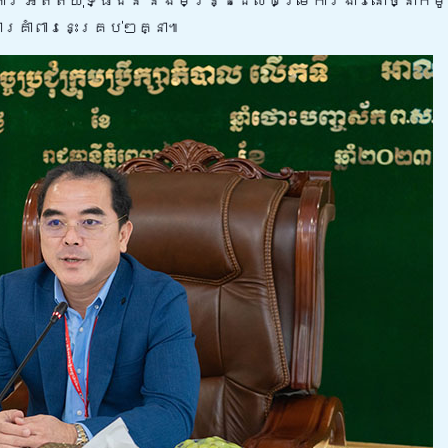
ារ អតីតយុទ្ធជន និងមន្រ្ដីដែលបម្រើការងារនៅថ្នាក់ម
គាំពារនេះគ្រប់ៗគ្នា៕