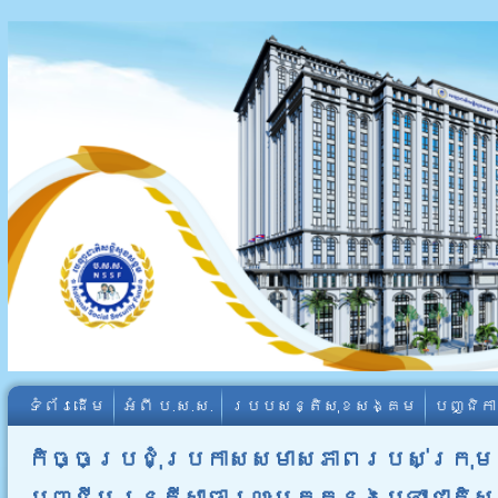
ទំព័រដើម
អំពី​ ប.ស.ស.
របបសន្តិសុខសង្គម
បញ្ជិក
កិច្ចប្រជុំប្រកាសសមាសភាពរបស់ក្រុម
បញ្ជីមន្ត្រីសាធារណៈមកក្នុងបេឡាជាតិ