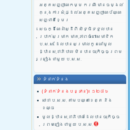
អត្តសញ្ញាណកម្ម ករណី មានចម្ងល់
ក្នុងការសុំផ្ដល់អត្តសញ្ញាណប័ណ្ណ
សញ្ជាតិខ្មែរ
សេចក្ដីណែនាំស្ដីពី សិទ្ធិទទួលបាន
ប្រាក់សម្រាក មាតុភាពចំពោះសមាជិក
ប.ស.ស. ដែលបានសម្រាលកូននៅមូល
ដ្ឋានសុខាភិបាល មិនបានចុះកិច្ចព្រម
ព្រៀងជាមួយ ប.ស.ស.
ទំនាក់ទំនង
(ទំនាក់ទំនងបន្ទាន់)៖ ១២៨៦
សាខា ប.ស.ស. តាមបណ្តាខេត្ត និង
ខណ្ឌ
មូលដ្ឋានសុខាភិបាលដែលបានចុះកិច្ច
ព្រមពៀងជាមួយ ប.ស.ស.