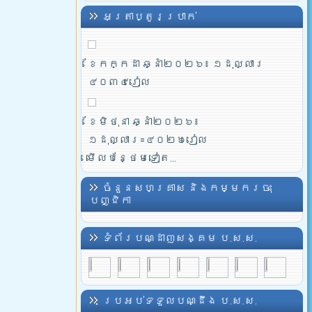
អត្រាប្តូរប្រាក់
ខែកក្កដា ឆ្នាំ២០២៦៖ ១ដុល្លារ
៤០៣៤រៀល
ខែមិថុនា ឆ្នាំ២០២៦៖
១ដុល្លារ=៤០២៦រៀល
មើលបន្ថែមទៀត...
ចំនួនសហគ្រាស និងកម្មករចុះ
បញ្ជិកា
ទំព័របណ្ដាញសង្គម ប.ស.ស.
ប្រអប់ទទួលបណ្ដឹង ប.ស.ស.