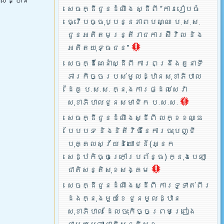
ូលដ្ឋាន
សេចក្ដីជូនដំណឹង ស្ដីពី “ការរៀបចំ
ធ្វើបច្ចុប្បន្នភាពបណ្ណ ប.ស.ស.
ជូនអតីតមន្ត្រីរាជការស៊ីវិល និង
អតីតយុទ្ធជន”
សេចក្ដីណែនាំស្ដីពី ការពង្រឹងតួនាទី
ភារកិច្ចរបស់មូលដ្ឋានសុខាភិបាល
ដៃគូ ប.­ស.ស. ក្នុងការផ្ដល់សេវា
សុខាភិបាលជូនសមាជិក ប.ស.ស.
សេចក្ដីជូនដំណឹងស្ដីពី លក្ខខណ្ឌ
បែបបទ និងនិតីវិធីនៃការចុះបញ្ជី
បុគ្គលស្វ័យនិយោជន៍(អ្នក
សេដ្ឋកិច្ចក្រៅប្រព័ន្ធ) ក្នុងបេឡា
ជាតិសន្តិសុខសង្គម
សេចក្ដីជូនដំណឹងស្ដីពី ការទូទាត់ពីរ
ដងក្នុងមួយខែ ជូនមូលដ្ឋាន
សុខាភិបាល ដែលចុះកិច្ចព្រមព្រៀង