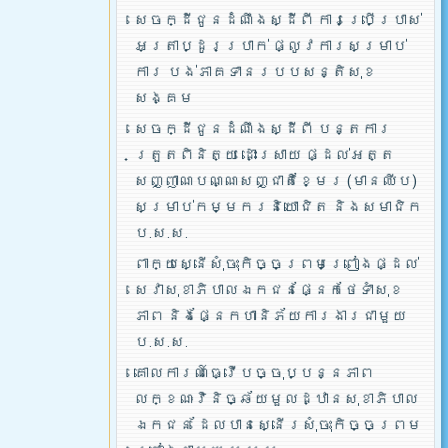
សេចក្ដីជូនដំណឹងស្ដីពី ការប្រើប្រាស់
អត្រាប្ដូរប្រាក់ ផ្លូវការសម្រាប់
ការ បង់ភាគទានរបបសន្តិសុខ
សង្គម
សេចក្ដីជូនដំណឹងស្ដីពី បន្តការ
ត្រួតពិនិត្យ ដោះស្រាយ ផ្ដល់អត្ត
សញ្ញាណបណ្ណសញ្ជាតិខ្មែរ (មានឈីប)
សម្រាប់កម្មករនិយោជិត និងសមាជិក
ប.ស.ស.
ពាក្យស្នើសុំចុះកិច្ចព្រមព្រៀងផ្ដល់
សេវាសុខាភិបាលឯកជនផ្នែកថែទាំសុខ
ភាព និងផ្នែកហានិភ័យការងារជាមួយ
ប.ស.ស.
គោលការណ៍ធ្វើបច្ចុប្បន្នភាព
លក្ខណៈវិនិច្ឆ័យមួលដ្ឋានសុខាភិបាល
ឯកជន ដែលបានស្នើរសុំចុះកិច្ចព្រម