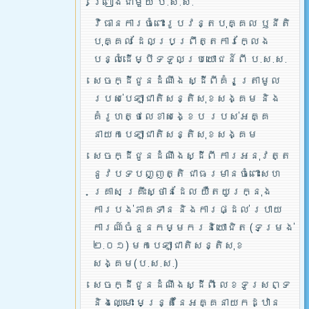
ព្រៀងជាមួយ ប.ស.ស.
វិធានការចំពោះរូបវន្តបុគ្គល ឫនីតិ
បុគ្គល ដែលប្រព្រឹត្តការក្លែង
បន្លំដើម្បីទទួលប្រយោជន៍ពី ប.ស.ស.
សេចក្ដីជូនដំណឹង ស្ដីពីគំរូត្រាមូល
របស់បេឡាជាតិសន្តិសុខសង្គម និង
គំរូហត្ថលេខាសង្ខេប របស់អគ្គ
នាយកបេឡាជាតិសន្តិសុខសង្គម
សេចក្ដីជូនដំណឹងស្ដីពី ការអនុវត្ត
នូវបទបញ្ញត្តិ ជាធរមានចំពោះសហ
គ្រាស គ្រឹះស្ថានដែល យឺតយូរក្នុង
ការបង់ភាគទាន និងការផ្ដល់ របាយ
ការណ៍ចំនួនកម្មករនិយោជិត (ទម្រង់
២.០១) មកបេឡាជាតិសន្តិសុខ
សង្គម(ប.ស.ស.)
សេចក្ដីជូនដំណឹងស្ដីពី លេខទូរសព្ទ
និងឈ្មោះ មន្រ្តីនៃអគ្គនាយកដ្ឋាន