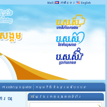
Mail
|
ភាសាខ្មែរ
English
ការបោះពុម្ភផ្សាយ
កម្មវិធី និងទម្រង់បែបបទ
ស្វែងរកក្នុងគេហទំព័រ
រចុះ