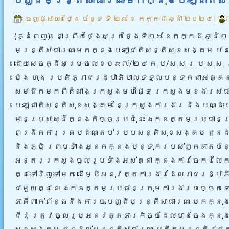
ចេញផ្សាយ៖
ថ្ងៃ ច័ន្ទ ទី ២៩ ខែ កក្តដា ឆ្នាំ ២០២៤
|
(ភ្នំពេញ)៖ នាព្រឹកថ្ងៃសុក្រថ្ងៃទី២៦ ខែកក្កដា ឆ្
មន្ត្រីសាធារណៈមកក្នុងបេឡាជាតិសន្តិសុខសង្គម បា
ដោយសេចក្ដីសម្រេច
លេខ០៩៧/២៤ ក.ប/ស.ស.រ.ប.ស.ស. រ
ម៉េង ហុង ប្រតិភូរាជរដ្ឋាភិបាលទទួលបន្ទុកជាអគ្គ
សមាជិកមកពីតំណាងក្រសួងមហាផ្ទៃ ក្រសួងមុខងារសាធ
បេឡាជាតិសន្តិសុខសង្គម នៃក្រសួងការងារ និងបណ្ដុះប
មានប្រសាសន៍ក្នុងកិច្ចប្រជុំនេះ ឯកឧត្តមប្រធានក
ពង្រីកការគ្របដណ្តប់របបសន្តិសុខសង្គម ជូនដល់មន្
និងភូមិ ព្រមទាំងអ្នកក្នុងបន្ទុករបស់ពួកគាត់បន
អន្តរក្រសួងចូលរួមទាំងអស់គ្នា ក្នុងការចែករំលែកព
គ្នាទៅវិញទៅមក ដើម្បីអនុវត្តការងារដែលរាជរដ្ឋា
ជាមួយគ្នានេះ ឯកឧត្តមប្រធានក្រុមការងារបច្ចេកទ
ភាគីពាក់ព័ន្ធនឹងការចុះបញ្ជីមន្ត្រីសាធារណៈ មកក្ន
ជីវៈ ត្រូវចូលរួមអនុវត្តភារកិច្ចដែលមានចែងក្នុង