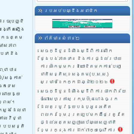
ប្រអប់បណ្ដឹងអនាមិក
ារចុះបញ្ជី
នបង្កើតឡើង
ានឯកឧត្តម
ព័ត៌មានសំខាន់ៗ
មាសភាព
សេចក្ដីជូនដំណឹងស្ដីពី ការលើក
បទា និង
ថ្ងៃបង់ភាគទាន និងការផ្ដល់របាយ
ការណ៍កម្មករនិយោជិតមកកាន់បេឡា
ុជា បាន
ជាតិសន្តិសុខសង្គម(ប.ស.ស.)
ំ/សង្កាត់
សម្រាប់ខែកក្កដា ឆ្នាំ២០២៦
ចេកទេស
សេចក្ដីជូនដំណឹងស្ដីពី ការផាកពិន័យ
ជ្រោយឱ្យ
ចំពោះសហគ្រាស ក្រុមហ៊ុន រោងចក្រ
ខ្ពស់។
ដែលតម្រូវឱ្យបងប្អូនអតីត
សួង ដែលជា
ពលករខ្មែរត្រឡប់មកពីថៃត្រូវតែ
តាលវិជ្ជា
ផ្ដល់អត្តសញ្ញាណប័ណ្ណសញ្ជាតិ
៍របបសន្តិ
ខ្មែរក្នុងការដាក់ពាក្យធ្វើការ