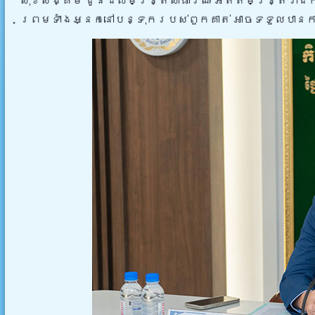
សុខសង្គម ជូនដល់មន្ត្រីសាធារណៈ អតីតមន្ត្រីរាជក
ព្រមទាំងអ្នកនៅបន្ទុករបស់ពួកគាត់ អាចទទួលបានការ