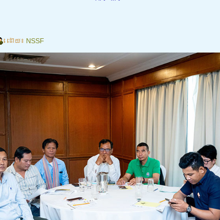
ដោយ៖
NSSF