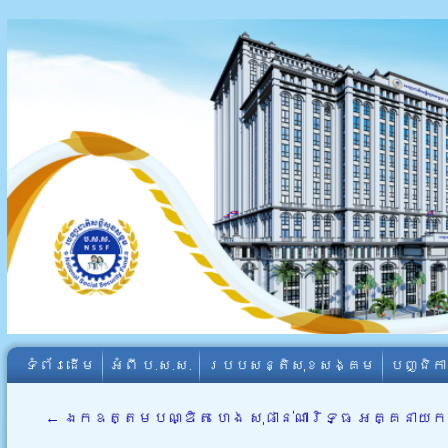
ទំព័រដើម
អំពី​ ប.ស.ស.
របបសន្តិសុខសង្គម
បញ្ជិក
←
ឯកឧត្តមបណ្ឌិត ហេង សុផាន់ណារិទ្ធ អគ្គនាយករង