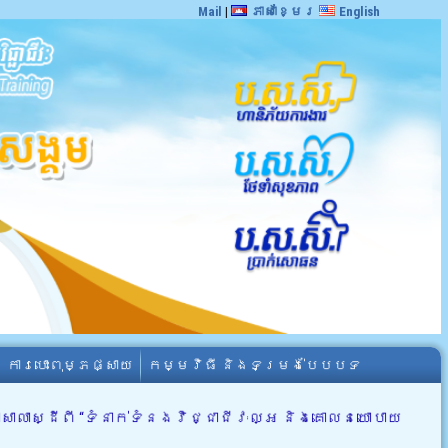
Mail
|
ភាសាខ្មែរ
English
ការបោះពុម្ភផ្សាយ
កម្មវិធី និងទម្រង់បែបបទ
ាស្ដីពី “ទំនាក់ទំនងវិជ្ជាជីវៈល្អ និងគោលនយោបាយ