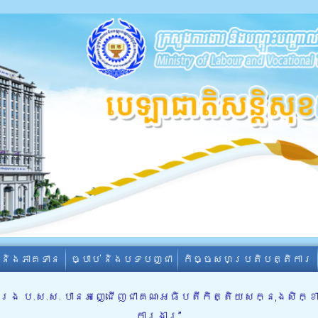
ា និងភាគទាន
ច្បាប់ និងបទបញ្ជា
កិច្ចសហប្រតិបត្តិការ
 ប.ស.ស. បានអញ្ជើញជាគណៈអធិបតីកិត្តិយសក្នុងសិក្ខាសាល
ការងារ”