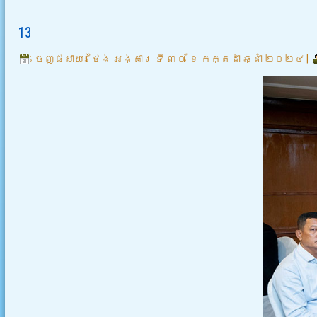
13
ចេញផ្សាយ៖
ថ្ងៃ អង្គារ ទី ៣០ ខែ កក្តដា ឆ្នាំ ២០២៤
|