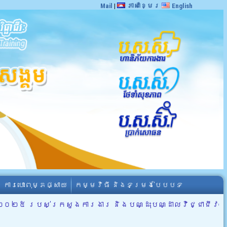
Mail
|
ភាសាខ្មែរ
English
ការបោះពុម្ភផ្សាយ
កម្មវិធី និងទម្រង់បែបបទ
នាំ២០២៥ របស់ក្រសួងការងារ និងបណ្ដុះបណ្ដាលវិជ្ជាជីវៈ