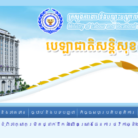
ា និងភាគទាន
ច្បាប់ និងបទបញ្ជា
កិច្ចសហប្រតិបត្តិការ
ជុំពិភាក្សាកម្រិតថ្នាក់ដឹកនាំ លើគម្រោងផែនការថវិកាឆ្