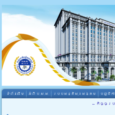
ទំព័រដើម
អំពី​ ប.ស.ស.
របបសន្តិសុខសង្គម
បញ្ជិក
←
កិច្ចប្រ