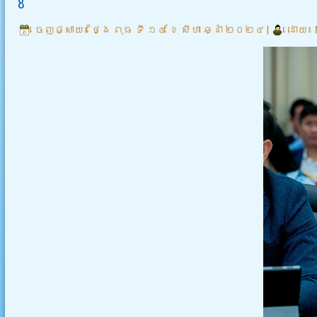
8
ចេញផ្សាយ៖
ថ្ងៃ ពុធ ទី ១៤ ខែ សីហា ឆ្នាំ ២០២៤
|
ដោយ៖