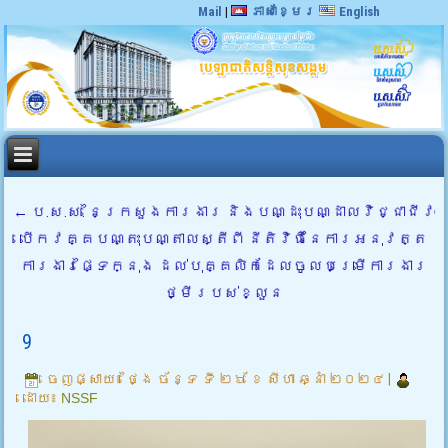
Mail
|
ភាសាខ្មែរ
English
←
ប.ស.ស. នៃក្រសួងការងារ និងបណ្ដុះបណ្ដាលវិជ្ជាជីវៈ
បើកវគ្គបណ្តុះបណ្តាលស្តីពី នីតិវិធីនៃការអនុវត្ត
ការងារផ្ទៃក្នុង ដល់បុគ្គលិកដែលចូលបម្រើការងារ
ថ្មីរបស់ខ្លួន
9
ចេញផ្សាយ៖
ថ្ងៃ ច័ន្ទ ទី ២៦ ខែ សីហា ឆ្នាំ ២០២៤
|
ដោយ៖
NSSF