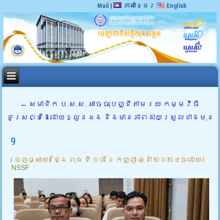
Mail
|
ភាសាខ្មែរ
English
←
សមាជិក ប.ស.ស. អាចចុះបញ្ជីតាមរយៈ កម្មវិធី
ទូរសព្ទដៃដោយខ្លួនឯង និងមានភាពងាយស្រួលជាងមុន
9
ចេញផ្សាយ៖
ថ្ងៃ ពុធ ទី ១៨ ខែ កញ្ញា ឆ្នាំ ២០២៤
|
ដោយ៖
NSSF