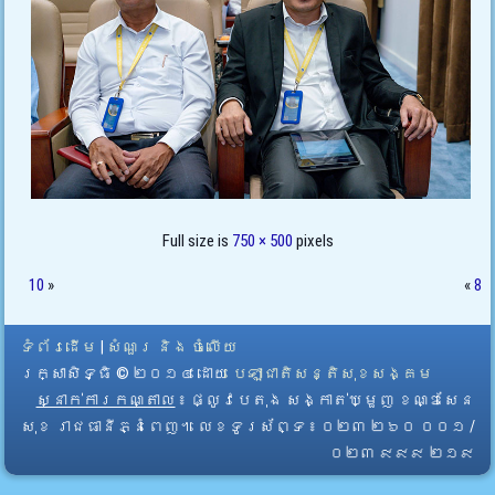
Full size is
750 × 500
pixels
10
»
«
8
ទំព័រដើម
|
សំណួរ និង ចំលើយ
រក្សាសិទ្ធិ © ២០១៤ ដោយ​
បេឡាជាតិសន្តិសុខសង្គម
ស្នាក់ការកណ្តាល
៖ ផ្លូវបេតុង សង្កាត់ឃ្មួញ ខណ្ឌសែន
សុខ រាជធានីភ្នំពេញ។ លេខទូរស័ព្ទ ៖ ០២៣ ២៦០ ០០១ /
០២៣ ៩៩៩ ២១៩