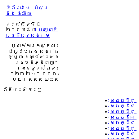
ទំព័រដើម
|
សំណួរ
និង ចំលើយ
រក្សាសិទ្ធិ ©
២០១៤ ដោយ​
បេឡាជាតិ
សន្តិសុខសង្គម
ស្នាក់ការកណ្តាល
៖
ផ្លូវបេតុង សង្កាត់
ឃ្មួញ ខណ្ឌសែនសុខ
រាជធានីភ្នំពេញ។
លេខទូរស័ព្ទ ៖
០២៣ ២៦០ ០០១ /
០២៣ ៩៩៩ ២១៩
ព័ត៌មានសំខាន់ៗ
សេចក្ដីជូ
សេចក្ដីជូ
សេចក្ដីជូ
សេចក្ដីណែន
សេចក្ដីជូន
សេចក្ដីជូន
សេចក្ដីជូន