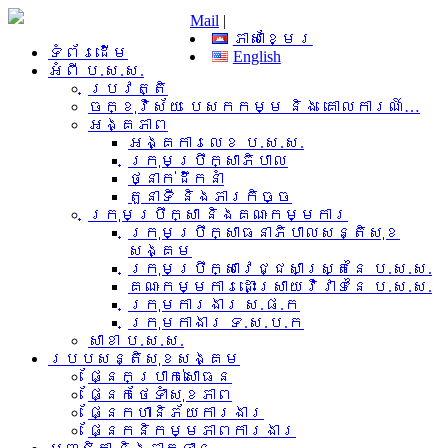
Mail
|
ភាសាខ្មែរ
ទំព័រដើម
English
អំពី​ ប.ស.ស.
ប្រវត្តិ
ចក្ខុវិស័យ បេសកកម្ម និង គោលការណ៍…
អង្គភាព
អង្គការលេខ ប.ស.ស.
ក្រុមប្រឹក្សាភិបាល
ថ្នាក់ដឹកនាំ
តួនាទី និងភារកិច្ច
ក្រុមប្រឹក្សា និងគណៈកម្មការ
ក្រុមប្រឹក្សាធនាភិបាលសន្តិសុខ
សង្គម
ក្រុមប្រឹក្សាវេជ្ជសាស្រ្តនៃ ប.ស.ស.
គណៈកម្មការដោះស្រាយវិវាទនៃ ប.ស.ស.
ក្រុមការងារ​ ស.ផ.ក
ក្រុមកាងារ ទ.ស.ប.ក
សាខា ប.ស.ស.
របបសន្តិសុខសង្គម
ផ្នែកប្រាក់សោធន
ផ្នែកថែទាំសុខភាព
ផ្នែកហានិភ័យការងារ
ផ្នែកនិកម្មភាពការងារ