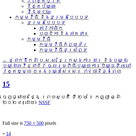
ព្រឹត្តិប័ត្រ
ខិត្តប័ណ្ណ
វីដេអូ Clip
កម្មវិធី និងទម្រង់បែបបទ
ទម្រង់បែបបទ
តាវកាលិក
បញ្ជិកា និងភាគទាន
កម្មវិធី
កម្មវិធីកុំព្យូទ័រ
កម្មវិធីទូរស័ព្ទ
←
ថ្នាក់ដឹកនាំ ប.ស.ស. នៃក្រសួងការងារ និងបណ្ដុះ
បណ្ដាលវិជ្ជាជីវៈ ចូលរួមពិធីបុណ្យកាន់បិណ្ឌទី៩ នៅ
វត្តឃ្មួញ ក្នុងខណ្ឌសែនសុខ រាជធានីភ្នំពេញ
15
ចេញផ្សាយ៖
ថ្ងៃ ព្រហស្បតិ៍ ទី ២៦ ខែ កញ្ញា ឆ្នាំ
២០២៤
|
ដោយ៖
NSSF
Full size is
750 × 500
pixels
«
14