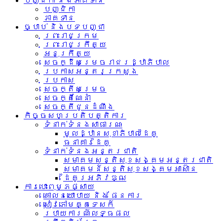
បញ្ជិកា និងភាគទាន
បញ្ជិកា
ភាគទាន
ច្បាប់ និងបទបញ្ជា
ព្រះរាជក្រម
ព្រះរាជក្រឹត្យ
អនុក្រឹត្យ
សេចក្ដីសម្រេចរាជរដ្ឋាភិបាល
ប្រកាសអន្តរក្រសួង
ប្រកាស
សេចក្តីសម្រេច
សេចក្តីណែនាំ
សេចក្តីជូនដំណឹង
កិច្ចសហប្រតិបត្តិការ
ទំនាក់ទំនង​សាធារណៈ
មូលដ្ឋានសុខាភិបាលដៃគូ
ធនាគារដៃគូ
ទំនាក់​ទំនង​អន្តរ​ជាតិ
សមាគមសន្តិសុខសង្គមអន្តរជាតិ
សមាគមន៍សន្តិសុខសង្គមអាស៊ាន​
ដៃគូរអភិវឌ្ឍ
ការបោះពុម្ភផ្សាយ
គោលនយោបាយ និង ផែនការ
សៀវភៅមគ្គទេសក៍
របាយការណ៍លទ្ធផល