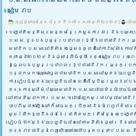
សៀមរាប
ចេញផ្សាយ៖
ថ្ងៃ ច័ន្ទ ទី ០៧ ខែ តុលា ឆ្នាំ ២០២៤
|
ដោយ
បេឡាជាតិសន្តិសុខសង្គម នៃក្រសួងការងារ និងបណ្តុះបណ
ប.ស.ស. ជូនបងប្អូនប្រជាពលរដ្ឋដែលជាអាជីវករ អ្
សមាជិក ប.ស.ស. នៅទីតាំង ២ផ្សេងគ្នា​ គឺនៅការ៉ាស់សាំងកាល់តិ
តុលា​ ឆ្នាំ២០២៤​ និងផ្សារលេីធំថ្មី​ ខេត្តសៀមរាប​ រយៈព
ដូច្នេះបងប្អូនប្រជាពលរដ្ឋជាអាជីវករ អ្នកប្រកប
បន្ទុកមកចុះឈ្មោះចូលជាសមាជិក ប.ស.ស. នៅស្តង់ចុះបញ្
ការរៀបចំស្តង់ចុះបញ្ជីចល័តនេះ គឺដើម្បីសម្រួលដ
ក្នុងការស្នើសុំប័ណ្ណសមាជិក ប.ស.ស. ដោយមិនចាំបាច់ចំ
នៅតាមទីស្នាក់ការ ប.ស.ស.។ ដោយឡែកសម្រាប់ម្ចាស់អាជ
ចាប់ពីម្នាក់ឡើងទៅ ក៏អាចមកប្រឹក្សា និងបំពេញព័ត៌ម
សូមរំលឹកឱ្យដឹងផងដែរថា គិតមកត្រឹមថ្ងៃនេះ បេឡាជាត
រៀបចំដាក់ស្ដង់ចុះបញ្ជីចល័តនៅតាមទីតាំងផ្សារ និងសា
ក្នុងរាជធានីភ្នំពេញ ហើយគោលដៅបន្តបន្ទាប់ ប.ស.ស. ន