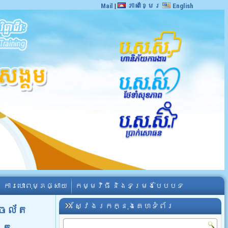
Mail
|
ភាសាខ្មែរ
English
ការបោះពុម្ភផ្សាយ
កម្មវិធី និងទម្រង់បែបបទ
ស្វែងរកក្នុងគេហទំព័រ
ីចល័ត
ត្ត