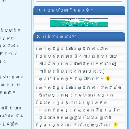
ប្រអប់បណ្ដឹងអនាមិក
្ជីសមាជិក
ព័ត៌មានសំខាន់ៗ
ន្ទុក
្ងៃទី៩​ ខែ
សេចក្ដីជូនដំណឹងស្ដីពី ការលើក
្នាំ២០២៤
ថ្ងៃបង់ភាគទាន និងការផ្ដល់របាយ
នុង
ការណ៍កម្មករនិយោជិតមកកាន់បេឡា
ជាតិសន្តិសុខសង្គម(ប.ស.ស.)
ទាល់ខ្លួន
សម្រាប់ខែកក្កដា ឆ្នាំ២០២៦
្ណ ប.ស.ស.
សេចក្ដីជូនដំណឹងស្ដីពី ការផាកពិន័យ
ុគ្គលិក
ចំពោះសហគ្រាស ក្រុមហ៊ុន រោងចក្រ
ដែលតម្រូវឱ្យបងប្អូនអតីត
ាជីវៈ បាន
ពលករខ្មែរត្រឡប់មកពីថៃត្រូវតែ
ពង់ចាម និង
ផ្ដល់អត្តសញ្ញាណប័ណ្ណសញ្ជាតិ
ចំនួនទៀត
ខ្មែរក្នុងការដាក់ពាក្យធ្វើការ