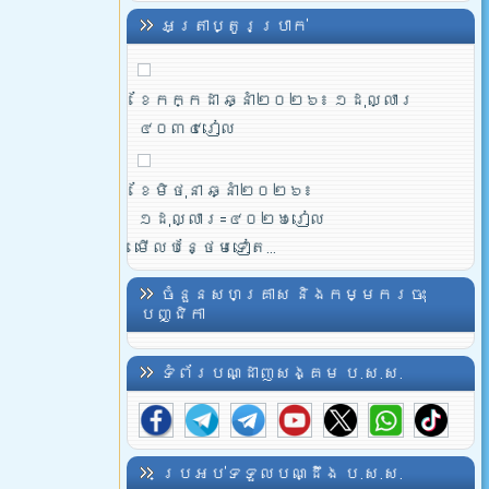
អត្រាប្តូរប្រាក់
ខែកក្កដា ឆ្នាំ២០២៦៖ ១ដុល្លារ
៤០៣៤រៀល
ខែមិថុនា ឆ្នាំ២០២៦៖
១ដុល្លារ=៤០២៦រៀល
មើលបន្ថែមទៀត...
ចំនួនសហគ្រាស និងកម្មករចុះ
បញ្ជិកា
ទំព័របណ្ដាញសង្គម ប.ស.ស.
ប្រអប់ទទួលបណ្ដឹង ប.ស.ស.