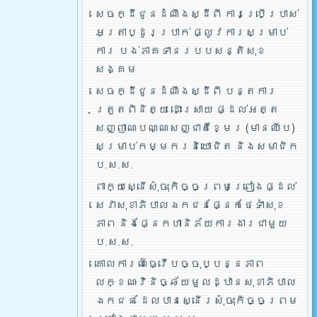
សេចក្ដីជូនដំណឹងស្ដីពី ការប្រើប្រាស់
អត្រាប្ដូរប្រាក់ ផ្លូវការសម្រាប់
ការ បង់ភាគទានរបបសន្តិសុខ
សង្គម
សេចក្ដីជូនដំណឹងស្ដីពី បន្តការ
ត្រួតពិនិត្យ ដោះស្រាយ ផ្ដល់អត្ត
សញ្ញាណបណ្ណសញ្ជាតិខ្មែរ (មានឈីប)
សម្រាប់កម្មករនិយោជិត និងសមាជិក
ប.ស.ស.
ពាក្យស្នើសុំចុះកិច្ចព្រមព្រៀងផ្ដល់
សេវាសុខាភិបាលឯកជនផ្នែកថែទាំសុខ
ភាព និងផ្នែកហានិភ័យការងារជាមួយ
ប.ស.ស.
គោលការណ៍ធ្វើបច្ចុប្បន្នភាព
លក្ខណៈវិនិច្ឆ័យមួលដ្ឋានសុខាភិបាល
ឯកជន ដែលបានស្នើរសុំចុះកិច្ចព្រម