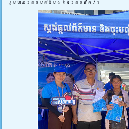
រួមមាន ខេត្តបាត់ដំបង និងខេត្តតាកែវ៕