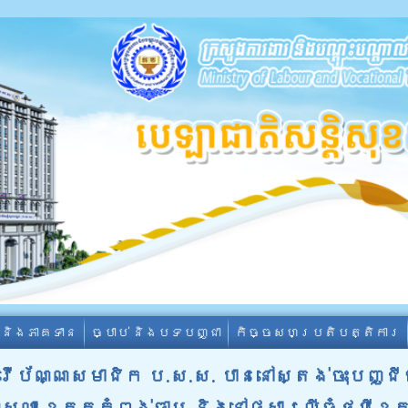
ា និងភាគទាន
ច្បាប់ និងបទបញ្ជា
កិច្ចសហប្រតិបត្តិការ
ប័ណ្ណសមាជិក ប.ស.ស. បាននៅស្តង់ចុះបញ្ជ
្សូណា​ ខេត្តកំពង់ចាម​ និងនៅផ្សារលេីធំថ្មីខេ