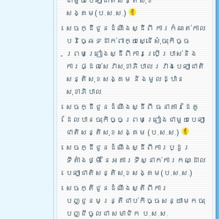
ជាមួយបេឡាជាតិសន្តិសុខ
សង្គម(ប.ស.ស.)
សេចក្ដីជូនដំណឹងស្ដីពី ការកំណត់កាល
បរិច្ឆេទដាក់ពាក្យស្នើសុំចុះកិច្ច
ព្រមព្រៀងស្ដីពីការប្រើប្រាស់និង
ការផ្ដល់សេវាសុខាភិបាលរវាងបេឡាជាតិ
សន្តិសុខសង្គម និងមូលដ្ឋាន
សុខាភិបាល
សេចក្ដីជូនដំណឹងស្ដីពី ធនាគារដៃគូ
ដែលបានចុះកិច្ចព្រមព្រៀងជាមួយបេឡា
ជាតិសន្តិសុខសង្គម (ប.ស.ស.)
សេចក្ដីជូនដំណឹងស្ដីពីការប្ដូរ
ទីតាំងថ្មី នៃអគារទីស្នាក់ការកណ្ដាល
បេឡាជាតិសន្តិសុខសង្គម(ប.ស.ស.)
សេចក្តីជូនដំណឹងស្តីពីការ
បញ្ជូនមន្រ្តីជាប់កិច្ចសន្យាមកចុះ
បញ្ជីចូលជា សមាជិក ប.ស.ស.