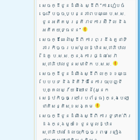
សេចក្ដីជូនដំណឹង ស្ដីពី “ការរៀបចំ
ធ្វើបច្ចុប្បន្នភាពបណ្ណ ប.ស.ស.
ជូនអតីតមន្ត្រីរាជការស៊ីវិល និង
អតីតយុទ្ធជន”
សេចក្ដីណែនាំស្ដីពី ការពង្រឹងតួនាទី
ភារកិច្ចរបស់មូលដ្ឋានសុខាភិបាល
ដៃគូ ប.­ស.ស. ក្នុងការផ្ដល់សេវា
សុខាភិបាលជូនសមាជិក ប.ស.ស.
សេចក្ដីជូនដំណឹងស្ដីពី លក្ខខណ្ឌ
បែបបទ និងនិតីវិធីនៃការចុះបញ្ជី
បុគ្គលស្វ័យនិយោជន៍(អ្នក
សេដ្ឋកិច្ចក្រៅប្រព័ន្ធ) ក្នុងបេឡា
ជាតិសន្តិសុខសង្គម
សេចក្ដីជូនដំណឹងស្ដីពី ការទូទាត់ពីរ
ដងក្នុងមួយខែ ជូនមូលដ្ឋាន
សុខាភិបាល ដែលចុះកិច្ចព្រមព្រៀង