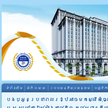
ទំព័រដើម
អំពី​ ប.ស.ស.
របបសន្តិសុខសង្គម
បញ្ជិក
បងប្អូនប្រជាពលរដ្ឋអាចមកស្នើសុំធ្វើ
ប.ស.ស.​ នៅការ៉ាស់សាំងកាល់តិច​ គល់ស្ពានគីហ