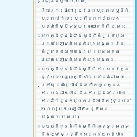
ព្រៀងជាមួយ ប.ស.ស.
វិធានការចំពោះរូបវន្តបុគ្គល ឫនីតិ
បុគ្គល ដែលប្រព្រឹត្តការក្លែង
បន្លំដើម្បីទទួលប្រយោជន៍ពី ប.ស.ស.
សេចក្ដីជូនដំណឹង ស្ដីពីគំរូត្រាមូល
របស់បេឡាជាតិសន្តិសុខសង្គម និង
គំរូហត្ថលេខាសង្ខេប របស់អគ្គ
នាយកបេឡាជាតិសន្តិសុខសង្គម
សេចក្ដីជូនដំណឹងស្ដីពី ការអនុវត្ត
នូវបទបញ្ញត្តិ ជាធរមានចំពោះសហ
គ្រាស គ្រឹះស្ថានដែល យឺតយូរក្នុង
ការបង់ភាគទាន និងការផ្ដល់ របាយ
ការណ៍ចំនួនកម្មករនិយោជិត (ទម្រង់
២.០១) មកបេឡាជាតិសន្តិសុខ
សង្គម(ប.ស.ស.)
សេចក្ដីជូនដំណឹងស្ដីពី លេខទូរសព្ទ
និងឈ្មោះ មន្រ្តីនៃអគ្គនាយកដ្ឋាន