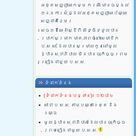
អត្តសញ្ញាណកម្ម ករណី មានចម្ងល់
ក្នុងការសុំផ្ដល់អត្តសញ្ញាណប័ណ្ណ
សញ្ជាតិខ្មែរ
សេចក្ដីណែនាំស្ដីពី សិទ្ធិទទួលបាន
ប្រាក់សម្រាក មាតុភាពចំពោះសមាជិក
ប.ស.ស. ដែលបានសម្រាលកូននៅមូល
ដ្ឋានសុខាភិបាល មិនបានចុះកិច្ចព្រម
ព្រៀងជាមួយ ប.ស.ស.
ទំនាក់ទំនង
(ទំនាក់ទំនងបន្ទាន់)៖ ១២៨៦
សាខា ប.ស.ស. តាមបណ្តាខេត្ត និង
ខណ្ឌ
មូលដ្ឋានសុខាភិបាលដែលបានចុះកិច្ច
ព្រមពៀងជាមួយ ប.ស.ស.