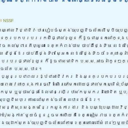
៖
NSSF
្តាលវិជ្ជាជីវៈ បានរៀបចំស្តង់ចុះបញ្ជីចល័ត ដើម្បីចុះបញ
នកប្រកបរបររកស៊ីផ្ទាល់ខ្លួន ក៏ដូចជាអ្នកនៅក្នុង
ប
ច​ គល់ស្ពានគីហ្សូណា​ ខេត្តកំពង់ចាម​ ចាប់ពីថ្ងៃទី​៦​ នេះ​ ដល់ថ
េល ៤ថ្ងៃដែរចាប់ពីថ្ងៃទី៧​ ស្អែកនេះ​ ដល់ថ្ងៃទី១០ ខែតុលា​ ឆ
របរផ្ទាល់ខ្លួន ក៏ដូចជាសមាជិក ប.ស.ស. អាចនាំកូនៗក្
ជីចល័ត ប.ស.ស. បាន។
ល់បងប្អូនប្រជាពលរដ្ឋជាអាជីវករ និងអ្នកប្រកបរបរផ្
ណាយពេលវេលាក្នុងការធ្វើដំណើរទៅមកដោយផ្ទាល់មកស្នើសុំប័ណ
ីវកម្ម ឬម្ចាស់ផ្ទះ ដែលមានប្រើប្រាស់កម្មករនិយោជិត ឬប
ានចុះបញ្ជីសហគ្រាស នៅស្តង់ចល័តនេះបានផងដែរ។
ិសន្តិសុខសង្គម នៃក្រសួងការងារ និងបណ្ដុះបណ្ដាលវិជ្ជ
លាឃុំ/សង្កាត់ មួយចំនួនរួចមកហើយ គឺខេត្តសៀមរាប ខេត្តកំ
ឹងចុះដាក់ស្តង់ចុះបញ្ជីចល័តនៅតាមខេត្តគោលដៅសំខាន់ៗមួយ