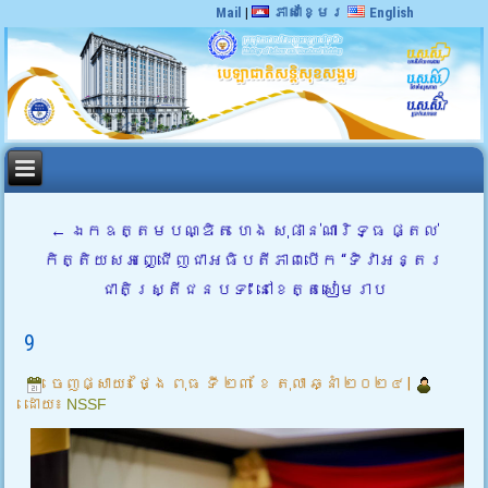
Mail
|
ភាសាខ្មែរ
English
←
ឯកឧត្តមបណ្ឌិត ហេង សុផាន់ណារិទ្ធ ផ្តល់
កិត្តិយសអញ្ជើញជាអធិបតីភាពបើក “ទិវាអន្តរ
ជាតិស្រ្តីជនបទ” នៅខេត្តសៀមរាប
9
ចេញផ្សាយ៖
ថ្ងៃ ពុធ ទី ២៣ ខែ តុលា ឆ្នាំ ២០២៤
|
ដោយ៖
NSSF