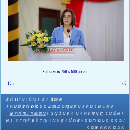
Full size is
750 × 500
pixels
10
»
«
8
ទំព័រដើម
|
សំណួរ និង ចំលើយ
រក្សាសិទ្ធិ © ២០១៤ ដោយ​
បេឡាជាតិសន្តិសុខសង្គម
ស្នាក់ការកណ្តាល
៖ ផ្លូវបេតុង សង្កាត់ឃ្មួញ ខណ្ឌសែន
សុខ រាជធានីភ្នំពេញ។ លេខទូរស័ព្ទ ៖ ០២៣ ២៦០ ០០១ /
០២៣ ៩៩៩ ២១៩