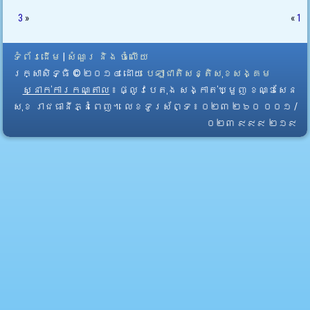
3
»
«
1
ទំព័រដើម
|
សំណួរ និង ចំលើយ
រក្សាសិទ្ធិ © ២០១៤ ដោយ​
បេឡាជាតិសន្តិសុខសង្គម
ស្នាក់ការកណ្តាល
៖ ផ្លូវបេតុង សង្កាត់ឃ្មួញ ខណ្ឌសែន
សុខ រាជធានីភ្នំពេញ។ លេខទូរស័ព្ទ ៖ ០២៣ ២៦០ ០០១ /
០២៣ ៩៩៩ ២១៩