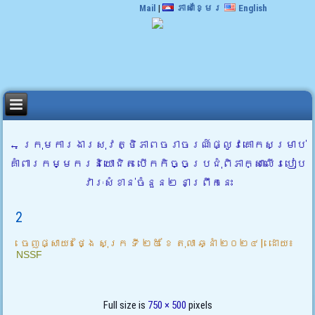
Mail
|
ភាសាខ្មែរ
English
←
ក្រុមការងារសុវត្ថិភាពចរាចរណ៍ផ្លូវគោកសម្រាប់
គាំពារកម្មករនិយោជិត បើកកិច្ចប្រជុំពិភាក្សាលើរបៀប
វារៈសំខាន់ចំនួន២ នាព្រឹកនេះ
2
ចេញផ្សាយ៖
ថ្ងៃ សុក្រ ទី ២៥ ខែ តុលា ឆ្នាំ ២០២៤
|
ដោយ៖
NSSF
Full size is
750 × 500
pixels