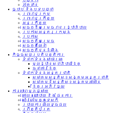
បញ្ជិកា
ភាគទាន
ច្បាប់ និងបទបញ្ជា
ព្រះរាជក្រម
ព្រះរាជក្រឹត្យ
អនុក្រឹត្យ
សេចក្ដីសម្រេចរាជរដ្ឋាភិបាល
ប្រកាសអន្តរក្រសួង
ប្រកាស
សេចក្តីសម្រេច
សេចក្តីណែនាំ
សេចក្តីជូនដំណឹង
កិច្ចសហប្រតិបត្តិការ
ទំនាក់ទំនង​សាធារណៈ
មូលដ្ឋានសុខាភិបាលដៃគូ
ធនាគារដៃគូ
ទំនាក់​ទំនង​អន្តរ​ជាតិ
សមាគមសន្តិសុខសង្គមអន្តរជាតិ
សមាគមន៍សន្តិសុខសង្គមអាស៊ាន​
ដៃគូរអភិវឌ្ឍ
ការបោះពុម្ភផ្សាយ
គោលនយោបាយ និង ផែនការ
សៀវភៅមគ្គទេសក៍
របាយការណ៍លទ្ធផល
ព្រឹត្តិប័ត្រ