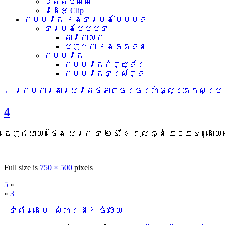
ខិត្តប័ណ្ណ
វីដេអូ Clip
កម្មវិធី និងទម្រង់បែបបទ
ទម្រង់បែបបទ
តាវកាលិក
បញ្ជិកា និងភាគទាន
កម្មវិធី
កម្មវិធីកុំព្យូទ័រ
កម្មវិធីទូរស័ព្ទ
←
ក្រុមការងារសុវត្ថិភាពចរាចរណ៍ផ្លូវគោកសម្រាប់គ
4
ចេញផ្សាយ៖
ថ្ងៃ សុក្រ ទី ២៥ ខែ តុលា ឆ្នាំ ២០២៤
|
ដោយ
Full size is
750 × 500
pixels
5
»
«
3
ទំព័រដើម
|
សំណួរ និង ចំលើយ