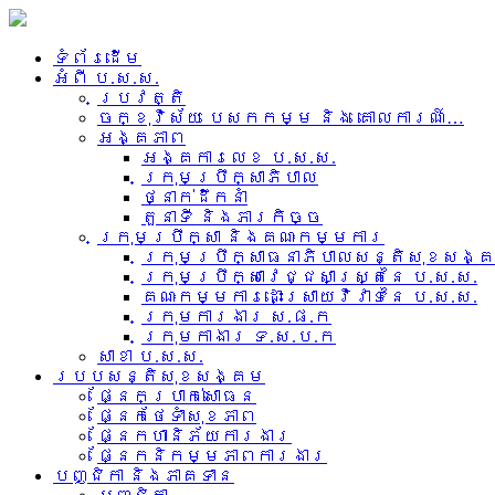
ទំព័រដើម
អំពី​ ប.ស.ស.
ប្រវត្តិ
ចក្ខុវិស័យ បេសកកម្ម និង គោលការណ៍…
អង្គភាព
អង្គការលេខ ប.ស.ស.
ក្រុមប្រឹក្សាភិបាល
ថ្នាក់ដឹកនាំ
តួនាទី និងភារកិច្ច
ក្រុមប្រឹក្សា និងគណៈកម្មការ
ក្រុមប្រឹក្សាធនាភិបាលសន្តិសុខសង្
ក្រុមប្រឹក្សាវេជ្ជសាស្រ្តនៃ ប.ស.ស.
គណៈកម្មការដោះស្រាយវិវាទនៃ ប.ស.ស.
ក្រុមការងារ​ ស.ផ.ក
ក្រុមកាងារ ទ.ស.ប.ក
សាខា ប.ស.ស.
របបសន្តិសុខសង្គម
ផ្នែកប្រាក់សោធន
ផ្នែកថែទាំសុខភាព
ផ្នែកហានិភ័យការងារ
ផ្នែកនិកម្មភាពការងារ
បញ្ជិកា និងភាគទាន