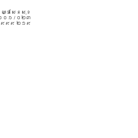
 ខណ្ឌសែនសុខ
 ០០១ / ០២៣
៩៩៩ ២១៩