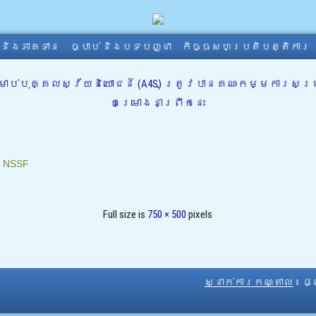
ា និងភាគទាន
ច្បាប់ និងបទបញ្ជា
កិច្ចសហប្រតិបត្តិការ
ប់បុគ្គលស្វ័យនិយោជន៍ (A4S) ត្រូវបានគណៈកម្មការសម
គម្រោងនាព្រឹកនេះ
៖
NSSF
Full size is
750 × 500
pixels
ស្នាក់ការកណ្តាល
៖ ផ