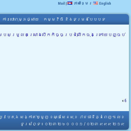
Mail
|
ភាសាខ្មែរ
English
ការបោះពុម្ភផ្សាយ
កម្មវិធី និងទម្រង់បែបបទ
្របសម្រួលគម្រោងបើកកិច្ចប្រជុំលើកចុងក្រោយបញ្ចប់
«
6
្លូវបេតុង សង្កាត់ឃ្មួញ ខណ្ឌសែនសុខ រាជធានីភ្នំពេញ។ លេខ
ទូរស័ព្ទ ៖ ០២៣ ២៦០ ០០១ / ០២៣ ៩៩៩ ២១៩