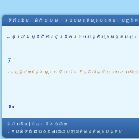
ទំព័រដើម
អំពី​ ប.ស.ស.
របបសន្តិសុខសង្គម
បញ្ជិក
←
គម្រោង ស្ដីពីការពង្រីករបបសន្តិសុខសង្គមសម្រា
7
ចេញផ្សាយ៖
ថ្ងៃ សុក្រ ទី ០១ ខែ វិច្ឆិកា ឆ្នាំ ២០២៤
|
ដោយ
8
»
ទំព័រដើម
|
សំណួរ និង ចំលើយ
រក្សាសិទ្ធិ © ២០១៤ ដោយ​
បេឡាជាតិសន្តិសុខសង្គម