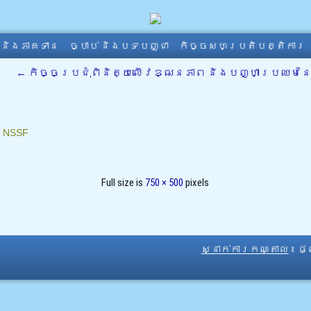
ា និងភាគទាន
ច្បាប់ និងបទបញ្ជា
កិច្ចសហប្រតិបត្តិការ
←
កិច្ចប្រជុំពិនិត្យលើវឌ្ឍនភាព និងបញ្ហាប្រឈមន
៖
NSSF
Full size is
750 × 500
pixels
ស្នាក់ការកណ្តាល
៖ ផ