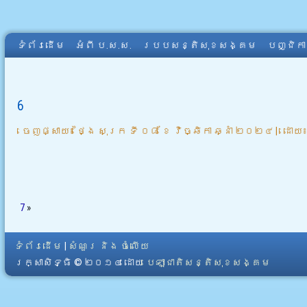
ទំព័រដើម
អំពី​ ប.ស.ស.
របបសន្តិសុខសង្គម
បញ្ជិក
6
ចេញផ្សាយ៖
ថ្ងៃ សុក្រ ទី ០៨ ខែ វិច្ឆិកា ឆ្នាំ ២០២៤
|
ដោយ
7
»
ទំព័រដើម
|
សំណួរ និង ចំលើយ
រក្សាសិទ្ធិ © ២០១៤ ដោយ​
បេឡាជាតិសន្តិសុខសង្គម