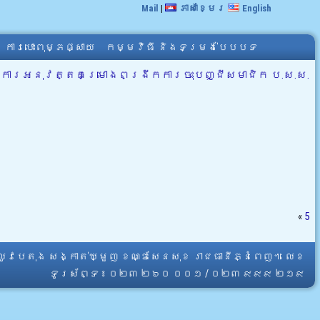
Mail
|
ភាសាខ្មែរ
English
ការបោះពុម្ភផ្សាយ
កម្មវិធី និងទម្រង់បែបបទ
ៃការអនុវត្តគម្រោងពង្រីកការចុះបញ្ជីសមាជិក ប.ស.ស.
«
5
្លូវបេតុង សង្កាត់ឃ្មួញ ខណ្ឌសែនសុខ រាជធានីភ្នំពេញ។ លេខ
ទូរស័ព្ទ ៖ ០២៣ ២៦០ ០០១ / ០២៣ ៩៩៩ ២១៩