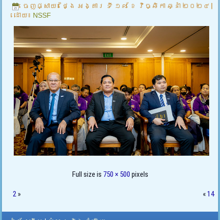
ចេញផ្សាយ៖
ថ្ងៃ អង្គារ ទី ១៩ ខែ វិច្ឆិកា ឆ្នាំ ២០២៤
|
ដោយ៖
NSSF
Full size is
750 × 500
pixels
2
»
«
14