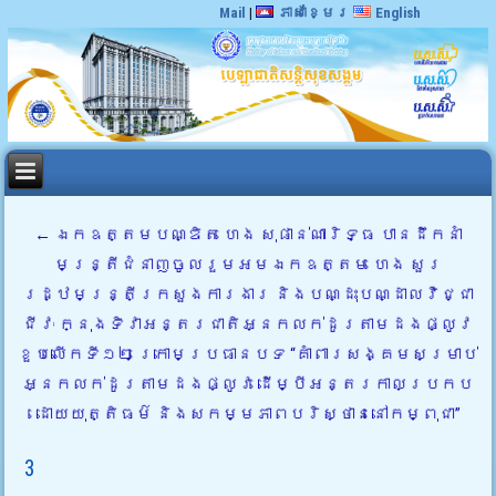
Mail
|
ភាសាខ្មែរ
English
←
ឯកឧត្តមបណ្ឌិត ហេង សុផាន់ណារិទ្ធ បានដឹកនាំ
មន្ត្រីជំនាញចូលរួមអមឯកឧត្តម ហេង សួរ
រដ្ឋមន្រ្តីក្រសួងការងារ និងបណ្ដុះបណ្ដាលវិជ្ជា
ជីវៈ ក្នុងទិវាអន្តរជាតិអ្នកលក់ដូរតាមដងផ្លូវ
ខួបលើកទី១២ ក្រោមប្រធានបទ “គាំពារសង្គមសម្រាប់
អ្នកលក់ដូរតាមដងផ្លូវ ដើម្បីអន្តរកាលប្រកប
ដោយយុត្តិធម៌ និងសកម្មភាពបរិស្ថាននៅកម្ពុជា”
3