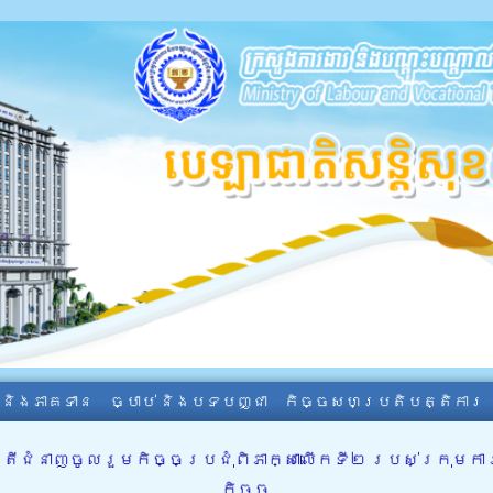
ា និងភាគទាន
ច្បាប់ និងបទបញ្ជា
កិច្ចសហប្រតិបត្តិការ
្រីជំនាញចូលរួមកិច្ចប្រជុំពិភាក្សាលើកទី២ របស់ក្រុម
កិច្ច