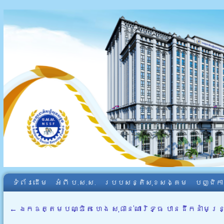
ទំព័រដើម
អំពី​ ប.ស.ស.
របបសន្តិសុខសង្គម
បញ្ជិក
←
ឯកឧត្តមបណ្ឌិត ហេង សុផាន់ណារិទ្ធ បានដឹកនាំមន្ត