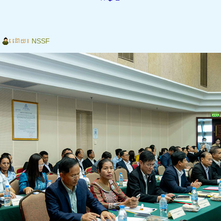
|
ដោយ៖
NSSF