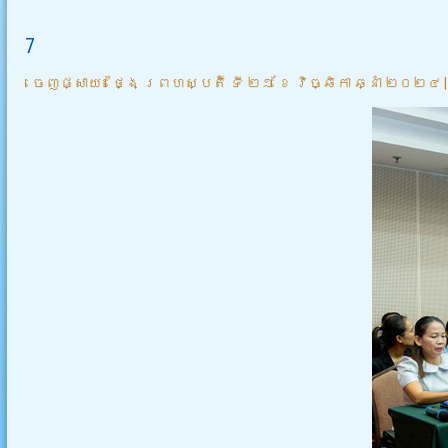
7
ចេញផ្សាយ៖
ថ្ងៃ ព្រហស្បតិ៍ ទី ២១ ខែ វិច្ឆិកា ឆ្នាំ ២០២៤