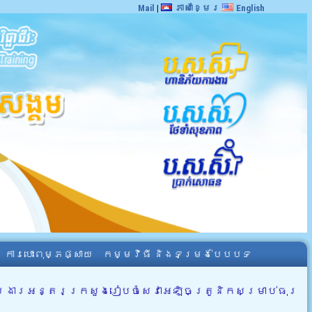
Mail
|
ភាសាខ្មែរ
English
ការបោះពុម្ភផ្សាយ
កម្មវិធី និងទម្រង់បែបបទ
ការងារអន្តរក្រសួងរៀបចំសេវាអេឡិចត្រូនិកសម្រាប់ធុរ