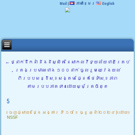
Mail
|
ភាសាខ្មែរ
English
←
ថ្នាក់ដឹកនាំ និងនិស្សិត នៃសាកលវិទ្យល័យជាតិគ្រប់
គ្រងប្រមាណជាង ១០០នាក់ ចូលរួមឈ្វេងយល់
ពីរបបសន្ដិសុខសង្គម ផ្នែកថែទាំសុខភាព
តាមរបបភាគទានដោយស្ម័គ្រចិត្ត
5
ចេញផ្សាយ៖
ថ្ងៃ អង្គារ ទី ១០ ខែ ធ្នូ ឆ្នាំ ២០២៤
|
ដោយ៖
NSSF