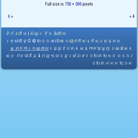
Full size is
750 × 500
pixels
6
»
«
4
ទំព័រដើម
|
សំណួរ និង ចំលើយ
រក្សាសិទ្ធិ © ២០១៤ ដោយ​
បេឡាជាតិសន្តិសុខសង្គម
ស្នាក់ការកណ្តាល
៖ ផ្លូវបេតុង សង្កាត់ឃ្មួញ ខណ្ឌសែន
សុខ រាជធានីភ្នំពេញ។ លេខទូរស័ព្ទ ៖ ០២៣ ២៦០ ០០១ /
០២៣ ៩៩៩ ២១៩